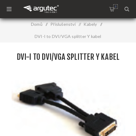
0
Domů
/
Příslušenství
/
Kabely
/
DVI-I to DVI/VGA splitter Y kabel
DVI-I TO DVI/VGA SPLITTER Y KABEL