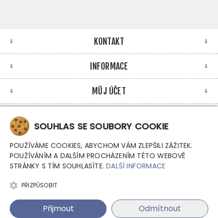
KONTAKT
INFORMACE
MŮJ ÚČET
NEWSLETTER
SOUHLAS SE SOUBORY COOKIE
POUŽÍVÁME COOKIES, ABYCHOM VÁM ZLEPŠILI ZÁŽITEK.
POUŽÍVÁNÍM A DALŠÍM PROCHÁZENÍM TÉTO WEBOVÉ
STRÁNKY S TÍM SOUHLASÍTE.
DALŠÍ INFORMACE
PŘIZPŮSOBIT
Copyright © 2026 Argutec, s.r.o. - Průmyslové počítače.
Přijmout
Odmítnout
Všechna práva vyhrazena.