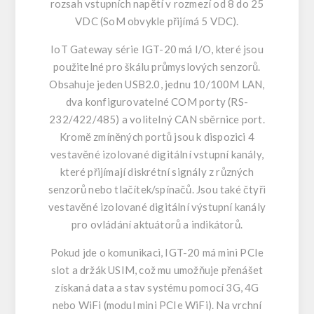
rozsah vstupních napětí v rozmezí od 8 do 25
VDC (SoM obvykle přijímá 5 VDC).
IoT Gateway série IGT-20 má I/O, které jsou
použitelné pro škálu průmyslových senzorů.
Obsahuje jeden USB2.0, jednu 10/100M LAN,
dva konfigurovatelné COM porty (RS-
232/422/485) a volitelný CAN sběrnice port.
Kromě zmíněných portů jsou k dispozici 4
vestavěné izolované digitální vstupní kanály,
které přijímají diskrétní signály z různých
senzorů nebo tlačítek/spínačů. Jsou také čtyři
vestavěné izolované digitální výstupní kanály
pro ovládání aktuátorů a indikátorů.
Pokud jde o komunikaci, IGT-20 má mini PCIe
slot a držák USIM, což mu umožňuje přenášet
získaná data a stav systému pomocí 3G, 4G
nebo WiFi (modul mini PCIe WiFi). Na vrchní