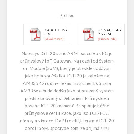
Přehled
Neousys IGT-20 série ARM-based Box PC je
průmyslový IoT Gateway. Na rozdíl od System
on Module (SoM), který je obvykle dodáván
jako holá součástka, IGT-20 je založen na
AM3352 z rodiny Texas Instrument's Sitara
AM335x a bude dodán jako připravený systém
předinstalovaný s Debianem. Průmyslová
povaha IGT-20 znamená, že splňuje běžné
průmyslové certifikace, jako jsou CE/FCC,
nárazy a vibrace. Další rozdíl, který má IGT-20
oproti SoM, spočívá v tom, že přijímá širší