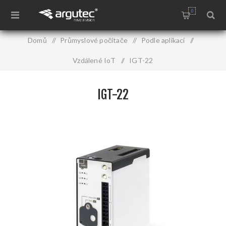
0
Domů
/
Průmyslové počítače
/
Podle aplikací
/
Vzdálené IoT
/
IGT-22
IGT-22