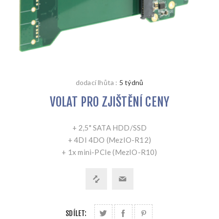
dodací lhůta :
5 týdnů
VOLAT PRO ZJIŠTĚNÍ CENY
+ 2,5" SATA HDD/SSD
+ 4DI 4DO (MezIO-R12)
+ 1x mini-PCIe (MezIO-R10)
SDÍLET: