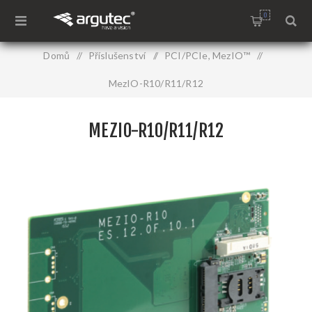
0
Domů
/
Příslušenství
/
PCI/PCIe, MezIO™
/
MezIO-R10/R11/R12
MEZIO-R10/R11/R12