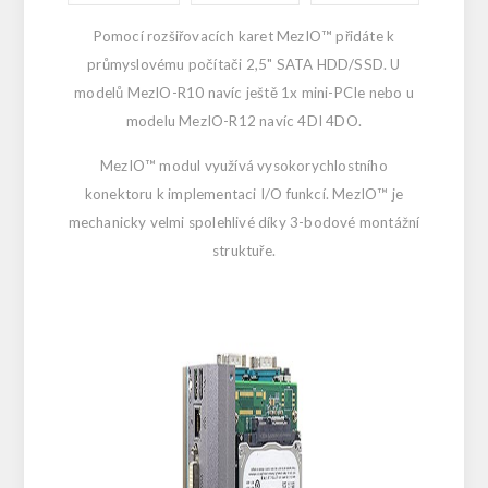
Pomocí rozšiřovacích karet MezIO™ přidáte k
průmyslovému počítači 2,5" SATA HDD/SSD. U
modelů MezIO-R10 navíc ještě 1x mini-PCIe nebo u
modelu MezIO-R12 navíc 4DI 4DO.
MezIO™ modul využívá vysokorychlostního
konektoru k implementaci I/O funkcí. MezIO™ je
mechanicky velmi spolehlivé díky 3-bodové montážní
struktuře.