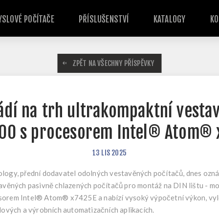
SLOVÉ POČÍTAČE
PŘÍSLUŠENSTVÍ
KATALOGY
KO
ZPĚT NA VŠECHNY PŘÍSPĚVKY
dí na trh ultrakompaktní vesta
00 s procesorem Intel® Atom® 
13
LIS
2025
ogy, přední dodavatel odolných vestavěných počítačů, dnes oznám
avěných pasivně chlazených počítačů pro montáž na DIN lištu - 
orem Intel® Atom® x7425E a nabízí vysoký výpočetní výkon, vyle
lových a výrobních automatizačních aplikacích.