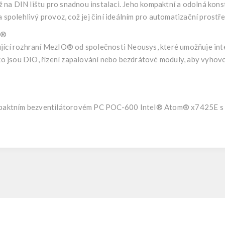
a DIN lištu pro snadnou instalaci. Jeho kompaktní a odolná kons
 spolehlivý provoz, což jej činí ideálním pro automatizační prost
O®
ící rozhraní MezIO® od společnosti Neousys, které umožňuje int
ako jsou DIO, řízení zapalování nebo bezdrátové moduly, aby vyh
mpaktním bezventilátorovém PC POC-600 Intel® Atom® x7425E s 