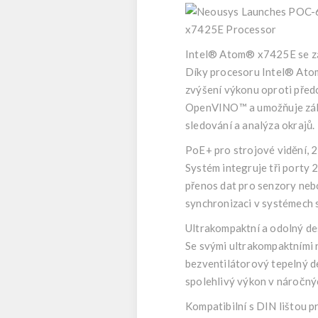
Intel® Atom® x7425E se zá
Díky procesoru Intel® At
zvýšení výkonu oproti před
OpenVINO™ a umožňuje základ
sledování a analýza okrajů.
PoE+ pro strojové vidění, 
Systém integruje tři porty 
přenos dat pro senzory nebo 
synchronizaci v systémech 
Ultrakompaktní a odolný de
Se svými ultrakompaktními r
bezventilátorový tepelný de
spolehlivý výkon v náročný
Kompatibilní s DIN lištou 