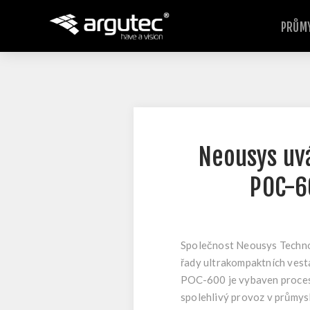
PRŮMY
Neousys uvá
POC-6
Společnost Neousys Technol
řady ultrakompaktních vest
POC-600 je vybaven proces
spolehlivý provoz v průmys