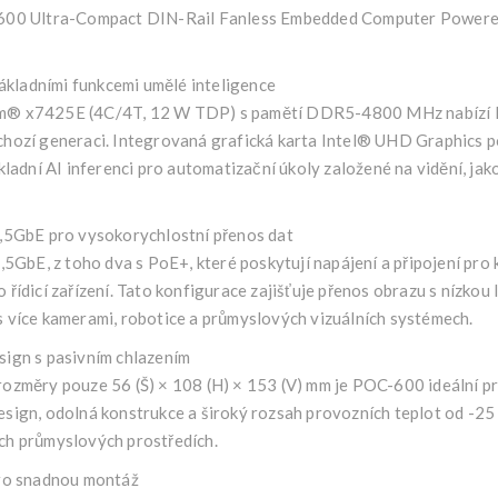
kladními funkcemi umělé inteligence
om® x7425E (4C/4T, 12 W TDP) s pamětí DDR5-4800 MHz nabízí
chozí generaci. Integrovaná grafická karta Intel® UHD Graphics 
ní AI inferenci pro automatizační úkoly založené na vidění, jako
2,5GbE pro vysokorychlostní přenos dat
2,5GbE, z toho dva s PoE+, které poskytují napájení a připojení pr
řídicí zařízení. Tato konfigurace zajišťuje přenos obrazu s nízkou 
s více kamerami, robotice a průmyslových vizuálních systémech.
sign s pasivním chlazením
ozměry pouze 56 (Š) × 108 (H) × 153 (V) mm je POC-600 ideální pro
sign, odolná konstrukce a široký rozsah provozních teplot od -25 
ch průmyslových prostředích.
pro snadnou montáž