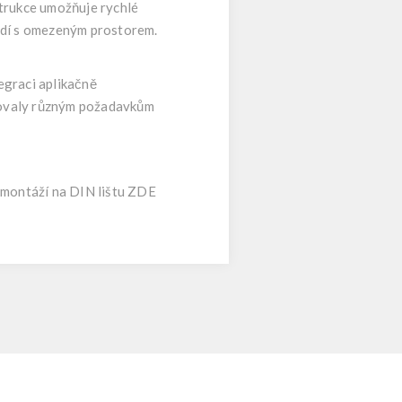
trukce umožňuje rychlé
ředí s omezeným prostorem.
egraci aplikačně
ovovaly různým požadavkům
montáží na DIN lištu
ZDE