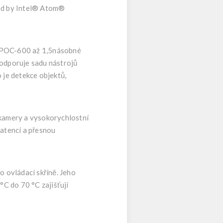
 POC-600 až 1,5násobné
podporuje sadu nástrojů
 je detekce objektů,
o kamery a vysokorychlostní
latencí a přesnou
 ovládací skříně. Jeho
°C do 70 °C zajišťují