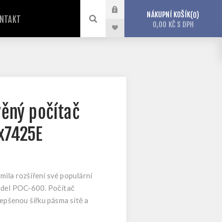
NÁKUPNÍ KOŠÍK
0
NTAKT
0,00 KČ S DPH
věný počítač
x7425E
ila rozšíření své populární
model POC-600. Počítač
pšenou šířku pásma sítě a