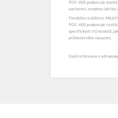
POC-600 podporuje montáž n
nastavení, snadnou údržbu a
Flexibilní rozšíření s MezI
POC-600 podporuje rozšiřuj
specifických I/O modulů, j
průmyslového nasazení.
Další informace o ultrako