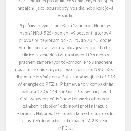
52S+ ideálním pro aplikace s omezeným zdrojem
napájení, jako jsou roboty, vozidla nebo kolejová
vozidla.
S průmyslovým tepelným návrhem od Neousys
nabízí NRU-52S+ spolehlivý bezventilátorový
provoz při teplotách od -25 °C do 70 °C, což je
vhodné pro nasazení na okraji sítě na místech u
silnice, v zemědělství, na staveništích nebo v
prachem zamořených továrnách. Pro usnadnění
nasazení v omezených prostorech série NRU-52S+
disponuje čtyřmi porty PoE++ dodávajícími až 144
W energie do PTZ a IP kamer, a to v kompaktním
rozměru 173 x 144 x 60 mm. Především je port
GbE vybaven pečlivě navrženým šroubovacím
zámkem k zlepšení odolnosti proti nárazu a
vibracím. Nakonec lze mobilní konektivitu povolit
prostřednictvím interní expanze M.2 B nebo
mPCIe.