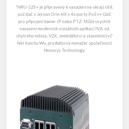
"NRU-52S+ je připravený k nasazení na okraji sítě,
počítač s Jetson Orin NX s 4x porty PoE++ GbE
pro připojení kamer IP nebo PTZ. Může urychlit
nasazení moderních vizuálních aplikací IVA, od
chytrého města, V2X, zemědělství a stavebnictví,"
řekl Kaichu Wu, produktový manažer společnosti
Neousys Technology.