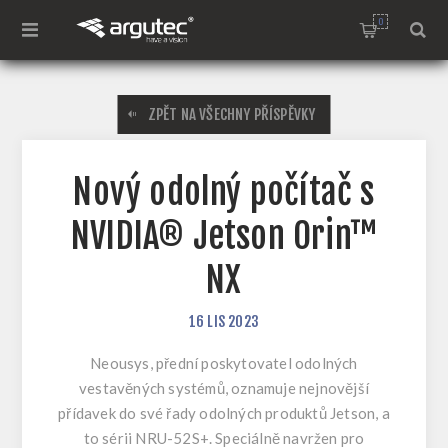
0
ZPĚT NA VŠECHNY PŘÍSPĚVKY
Nový odolný počítač s
NVIDIA® Jetson Orin™
NX
16
LIS
2023
Neousys, přední poskytovatel odolných
vestavěných systémů, oznamuje nejnovější
přídavek do své řady odolných produktů Jetson, a
to sérii NRU-52S+. Speciálně navržen pro