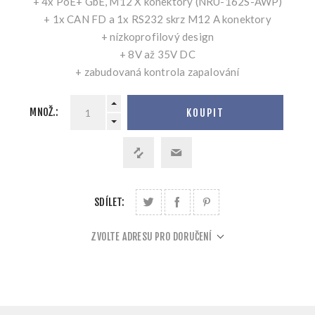
+ 4x PoE+ GbE, M12 X konektory (NRU-162S-AWP)
+ 1x CAN FD a 1x RS232 skrz M12 A konektory
+ nízkoprofilový design
+ 8V až 35V DC
+ zabudovaná kontrola zapalování
MNOŽ.:
KOUPIT
SDÍLET:
ZVOLTE ADRESU PRO DORUČENÍ