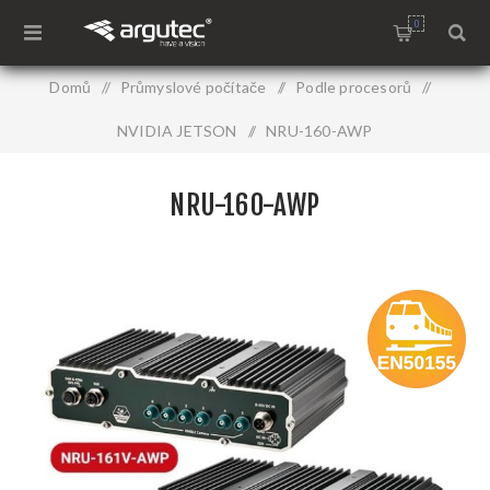
0
Domů
/
Průmyslové počítače
/
Podle procesorů
/
NVIDIA JETSON
/
NRU-160-AWP
NRU-160-AWP