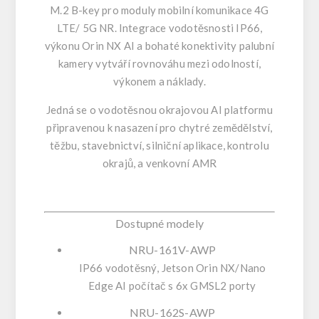
M.2 B-key pro moduly mobilní komunikace 4G
LTE/ 5G NR. Integrace vodotěsnosti IP66,
výkonu Orin NX AI a bohaté konektivity palubní
kamery vytváří rovnováhu mezi odolností,
výkonem a náklady.
Jedná se o vodotěsnou okrajovou AI platformu
připravenou k nasazení pro chytré zemědělství,
těžbu, stavebnictví, silniční aplikace, kontrolu
okrajů, a venkovní AMR
Dostupné modely
NRU-161V-AWP
IP66 vodotěsný, Jetson Orin NX/Nano
Edge AI počítač s 6x GMSL2 porty
NRU-162S-AWP