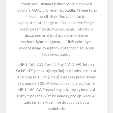
továrnách, snímací jednotky pro venkovní
roboty a ADAS pro terénní vozidla. Kromě toho
si klade za cíl předefinovat robustní,
vysokoteplotní edge AI díky její vodotěsným
vlastnostem za dostupnou cenu. Toho bylo
dosažené prostřednictvím efektivním
mechanickým designem, pečlivě vybranými
vodotěsnými konektory a standardizovanou
kabelovou sadou.
NRU-160-AWP, poháněný NVIDIA® Jetson
Orin™ NX, poskytuje vynikající AI odvození s až
100 sparse TOPS (INT8) a dokáže překódovat
až osmnáct 1080P video streamuje současně.
NRU-160-AWP, navržený tak, aby vyhovoval
různým požadavkům na kamery pro aplikace AI
založené na vidění, se dodává ve dvou
modelech: