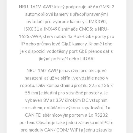
NRU-161V-AWP
, který podporuje až 6x GMSL2
automobilové kamery s předpřipravenými
ovladači pro vybrané kamery s IMX390,
ISX031 a IMX490 snímače CMOS; a
NRU-
162S-AWP
, který nabízí 4x PoE+ GbE porty pro
IP nebo průmyslové GigE kamery. Kromě toho
je k dispozici vodotěsný port GbE přenos dat s
jinými počítači nebo LiDAR.
NRU-160-AWP je navržen pro okrajové
nasazení, ať už ve skříni, ve vozidle nebo v
robotu. Díky kompaktnímu profilu 225 x 136 x
55 mm je ideální pro stísněné prostory. Je
vybaven 8V až 35V širokým DC vstupním
rozsahem, ovládáním výkonu zapalování, 1x
CAN FD sběrnicovým portem a 1x RS232
portem. Obsahuje také jednu zásuvku miniPCIe
pro moduly CAN/ COM/ WiFi a jednu zásuvku