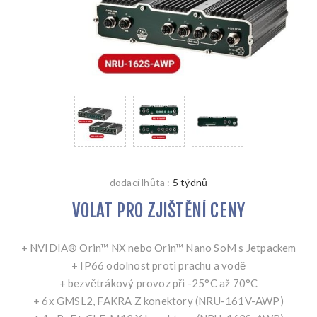
dodací lhůta :
5 týdnů
VOLAT PRO ZJIŠTĚNÍ CENY
+ NVIDIA® Orin™ NX nebo Orin™ Nano SoM s Jetpackem
+ IP66 odolnost proti prachu a vodě
+ bezvětrákový provoz při -25°C až 70°C
+ 6x GMSL2, FAKRA Z konektory (NRU-161V-AWP)