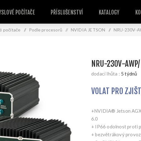
SLOVÉ POČÍTAČE
PŘÍSLUŠENSTVÍ
KATALOGY
KO
é počítače
/
Podle procesorů
/
NVIDIA JETSON
/
NRU-230V-A
NRU-230V-AWP/
dodací lhůta :
5 týdnů
VOLAT PRO ZJIŠ
+NVIDIA® Jetson AGX O
6.0
+ IP66 odolnost proti 
+ bezvětrákový provoz 