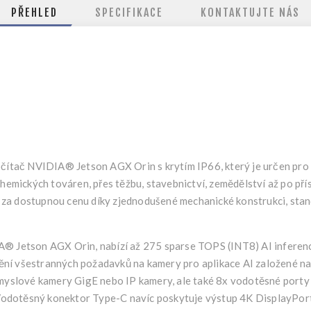
PŘEHLED
SPECIFIKACE
KONTAKTUJTE NÁS
tač NVIDIA® Jetson AGX Orin s krytím IP66, který je určen pro a
chemických továren, přes těžbu, stavebnictví, zemědělství až po pří
za dostupnou cenu díky zjednodušené mechanické konstrukci, stan
Jetson AGX Orin, nabízí až 275 sparse TOPS (INT8) AI inferenc
ění všestranných požadavků na kamery pro aplikace AI založené 
yslové kamery GigE nebo IP kamery, ale také 8x vodotěsné por
odotěsný konektor Type-C navíc poskytuje výstup 4K DisplayPort