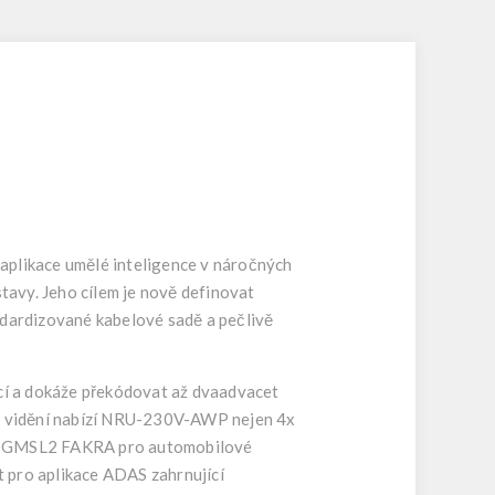
plikace umělé inteligence v náročných
stavy. Jeho cílem je nově definovat
dardizované kabelové sadě a pečlivě
í a dokáže překódovat až dvaadvacet
na vidění nabízí NRU-230V-AWP nejen 4x
ty GMSL2 FAKRA pro automobilové
 pro aplikace ADAS zahrnující