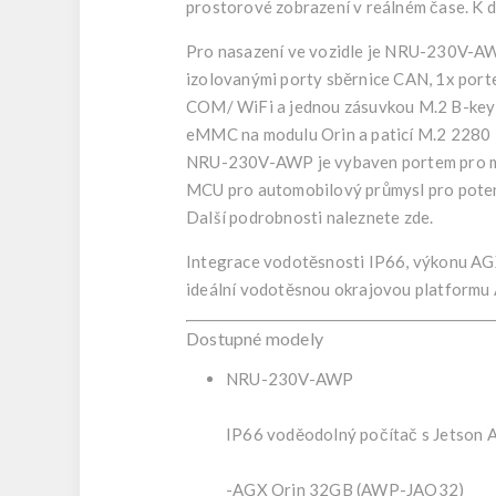
prostorové zobrazení v reálném čase. K 
Pro nasazení ve vozidle je NRU-230V-AW
izolovanými porty sběrnice CAN, 1x por
COM/ WiFi a jednou zásuvkou M.2 B-key
eMMC na modulu Orin a paticí M.2 2280 NV
NRU-230V-AWP je vybaven portem pro moni
MCU pro automobilový průmysl pro potenc
Další podrobnosti naleznete zde.
Integrace vodotěsnosti IP66, výkonu AGX 
ideální vodotěsnou okrajovou platformu A
Dostupné modely
NRU-230V-AWP
IP66 voděodolný počítač s Jetson 
-AGX Orin 32GB (AWP-JAO32)