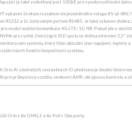
dispozici je také vodotěsný port 10GbE pro vysokorychlostní dato
P vybaven širokým rozsahem stejnosměrného vstupu 8V až 48V, ří
tem RS232 a 1x izolovaným portem RS485. Je také vybaven dvěma
 pro modul mobilní komunikace 4G LTE/ 5G NR. Pokud jde o úlož
Me pro rychlé čtení/zápis SSD spolu se dvěma interními 2,5“ slot
torování systému, který hlásí aktuální stav napájení, teploty a
iální návrh funkční bezpečnosti systému.
Orin AI a bohatých vestavěných IO představuje ideální řešení mez
I pro průmyslová vozidla, venkovní AMR, okrajovou kontrolu a sil
AGX Orin s 8x GMSL2 a 4x PoE+ Gbe porty