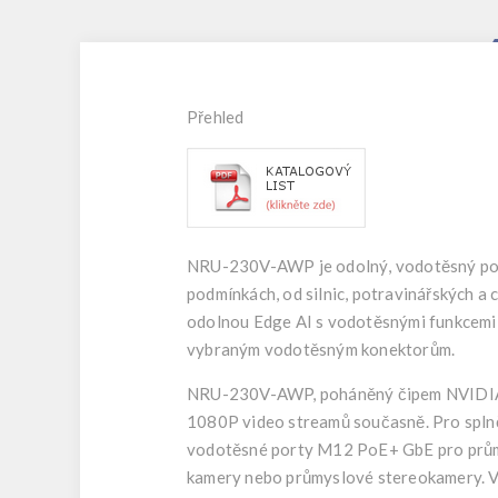
Přehle
d
NRU-230V-AWP je odolný, vodotěsný počí
podmínkách, od silnic, potravinářských a 
odolnou Edge AI s vodotěsnými funkcemi 
vybraným vodotěsným konektorům.
NRU-230V-AWP, poháněný čipem NVIDIA® 
1080P video streamů současně. Pro spln
vodotěsné porty M12 PoE+ GbE pro prům
kamery nebo průmyslové stereokamery. V