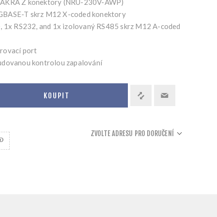
 FAKRA Z konektory (NRU-230V-AWP)
GBASE-T skrz M12 X-coded konektory
0, 1x RS232, and 1x izolovaný RS485 skrz M12 A-coded
rovací port
udovanou kontrolou zapalování
KOUPIT
ZVOLTE ADRESU PRO DORUČENÍ