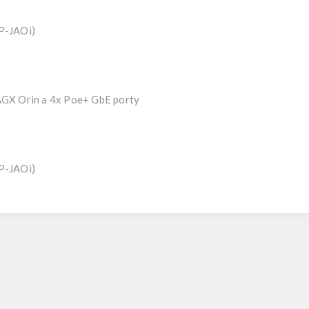
P-JAOi)
AGX Orin a 4x Poe+ GbE porty
P-JAOi)