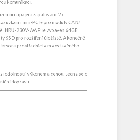
vou komunikaci.
zením napájení zapalování, 2x
 zásuvkami mini-PCIe pro moduly CAN/
iště, NRU-230V-AWP je vybaven 64GB
y SSD pro rozšíření úložiště. A konečně,
 Jetsonu prostřednictvím vestavěného
i odolností, výkonem a cenou. Jedná se o
niční dopravu.