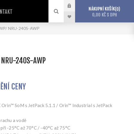
NÁKUPNÍ KOŠÍK
0
NTAKT
0,00 KČ S DPH
WP/ NRU-240S-AWP
 NRU-240S-AWP
TĚNÍ CENY
rin™ SoM s JetPack 5.1.1 / Orin™ Industrial s JetPack
prachu a vodě
při -25°C až 70°C / -40°C až 75°C