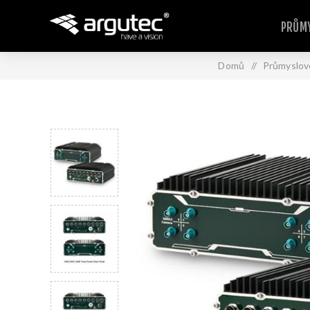
PRŮMY
Domů
/
Průmyslov