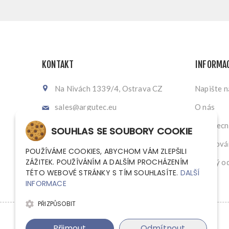
KONTAKT
INFORMA
Na Nivách 1339/4, Ostrava CZ
Napište 
sales@argutec.eu
O nás
+420 703 141 903
Všeobecn
SOUHLAS SE SOUBORY COOKIE
+420 703 141 903
Zpracován
POUŽÍVÁME COOKIES, ABYCHOM VÁM ZLEPŠILI
ZÁŽITEK. POUŽÍVÁNÍM A DALŠÍM PROCHÁZENÍM
Zpětný od
TÉTO WEBOVÉ STRÁNKY S TÍM SOUHLASÍTE.
DALŠÍ
INFORMACE
PŘIZPŮSOBIT
Přijmout
Odmítnout