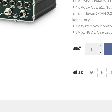
+ 8x GMSL2 kamery s
+ 4x PoE+ GbE a1x 10
+ 2x izolovaný CAN 2.
konektory
+ 1x systémový monito
+ 8V až 48V DC se zab
MNOŽ.:
SDÍLET: