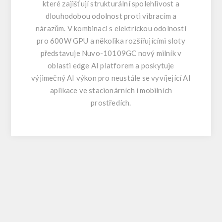
které zajišťují strukturální spolehlivost a
dlouhodobou odolnost proti vibracím a
nárazům. V kombinaci s elektrickou odolností
pro 600W GPU a několika rozšiřujícími sloty
představuje Nuvo-10109GC nový milník v
oblasti edge AI platforem a poskytuje
výjimečný AI výkon pro neustále se vyvíjející AI
aplikace ve stacionárních i mobilních
prostředích.