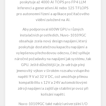
poskytuje až 4000 AI TOPS pro FP4 LLM
inferenci a generativní AI nebo 125 TFLOPS
pro autonomní řízení a aplikace počítačového
vidění založené na AI.
Aby podporoval 600W GPU v různých
instalačních prostředích, Nuvo-10109GC
obsahuje zcela nový design napájení, který
poskytuje dostatečnou kapacitu napájení a
vylepšenou přechodovou odezvu, čímž splňuje
náročné požadavky na napájení jak systému, tak
GPU. Ještě důležitější je, že udržuje plný
jmenovitý výkon v širokém rozsahu vstupního
napětí 9 V až 32 V DC, což umožňuje přímou
kompatibilitu s 12V a 24V automobilovými
zdroji napájení a zajišťuje stabilní provoz při
kolísání napětí.
Nuvo-10109GC také nabízí univerzální I/O