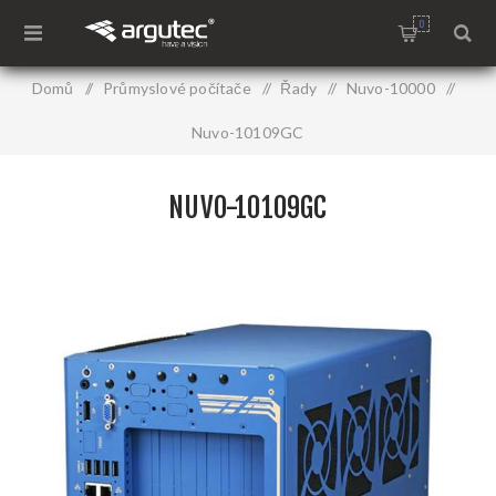
0
Domů
/
Průmyslové počítače
/
Řady
/
Nuvo-10000
/
Nuvo-10109GC
NUVO-10109GC