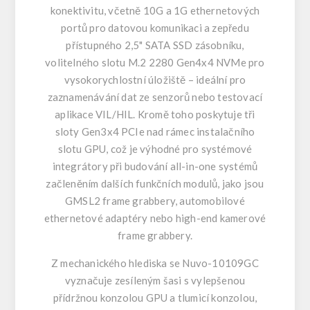
konektivitu, včetně 10G a 1G ethernetových
portů pro datovou komunikaci a zepředu
přístupného 2,5" SATA SSD zásobníku,
volitelného slotu M.2 2280 Gen4x4 NVMe pro
vysokorychlostní úložiště – ideální pro
zaznamenávání dat ze senzorů nebo testovací
aplikace VIL/HIL. Kromě toho poskytuje tři
sloty Gen3x4 PCIe nad rámec instalačního
slotu GPU, což je výhodné pro systémové
integrátory při budování all-in-one systémů
začleněním dalších funkčních modulů, jako jsou
GMSL2 frame grabbery, automobilové
ethernetové adaptéry nebo high-end kamerové
frame grabbery.
Z mechanického hlediska se Nuvo-10109GC
vyznačuje zesíleným šasi s vylepšenou
přídržnou konzolou GPU a tlumicí konzolou,