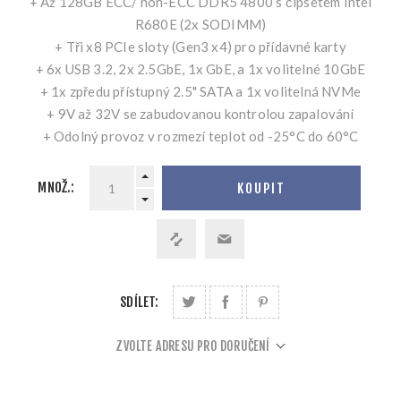
+ Až 128GB ECC/ non-ECC DDR5 4800 s čipsetem Intel
R680E (2x SODIMM)
+ Tři x8 PCIe sloty (Gen3 x4) pro přídavné karty
+ 6x USB 3.2, 2x 2.5GbE, 1x GbE, a 1x volitelné 10GbE
+ 1x zpředu přístupný 2.5" SATA a 1x volitelná NVMe
+ 9V až 32V se zabudovanou kontrolou zapalování
+ Odolný provoz v rozmezí teplot od -25°C do 60°C
MNOŽ.:
KOUPIT
SDÍLET:
ZVOLTE ADRESU PRO DORUČENÍ