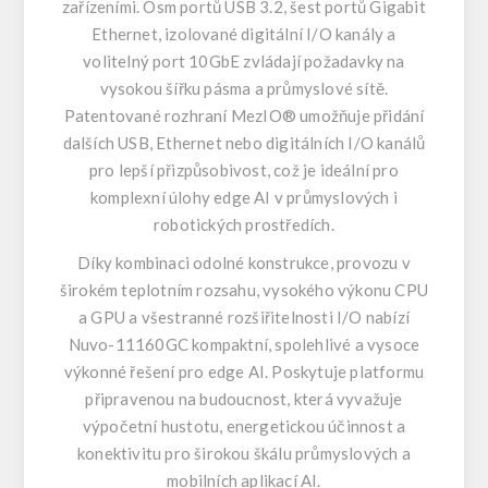
zařízeními. Osm portů USB 3.2, šest portů Gigabit
Ethernet, izolované digitální I/O kanály a
volitelný port 10GbE zvládají požadavky na
vysokou šířku pásma a průmyslové sítě.
Patentované rozhraní MezIO® umožňuje přidání
dalších USB, Ethernet nebo digitálních I/O kanálů
pro lepší přizpůsobivost, což je ideální pro
komplexní úlohy edge AI v průmyslových i
robotických prostředích.
Díky kombinaci odolné konstrukce, provozu v
širokém teplotním rozsahu, vysokého výkonu CPU
a GPU a všestranné rozšiřitelnosti I/O nabízí
Nuvo-11160GC kompaktní, spolehlivé a vysoce
výkonné řešení pro edge AI. Poskytuje platformu
připravenou na budoucnost, která vyvažuje
výpočetní hustotu, energetickou účinnost a
konektivitu pro širokou škálu průmyslových a
mobilních aplikací AI.