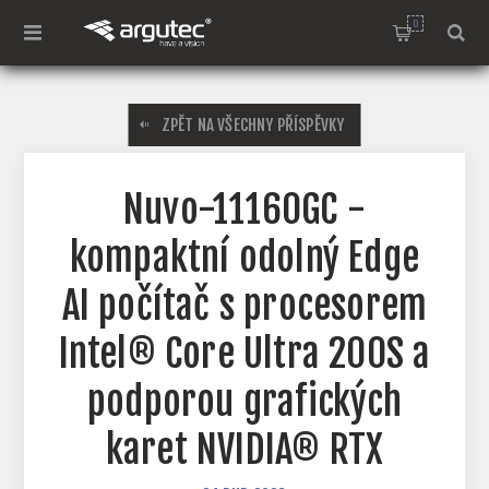
0
ZPĚT NA VŠECHNY PŘÍSPĚVKY
Nuvo-11160GC -
kompaktní odolný Edge
AI počítač s procesorem
Intel® Core Ultra 200S a
podporou grafických
karet NVIDIA® RTX