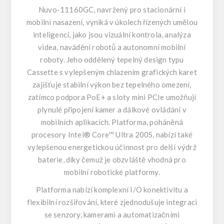
Nuvo-11160GC
, navržený pro stacionární i
mobilní nasazení, vyniká v úkolech řízených umělou
inteligencí, jako jsou vizuální kontrola, analýza
videa, navádění robotů a autonomní mobilní
roboty. Jeho oddělený tepelný design typu
Cassette s vylepšeným chlazením grafických karet
zajišťuje stabilní výkon bez tepelného omezení,
zatímco podpora PoE+ a sloty mini PCIe umožňují
plynulé připojení kamer a dálkové ovládání v
mobilních aplikacích. Platforma, poháněná
procesory Intel® Core™ Ultra 200S, nabízí také
vylepšenou energetickou účinnost pro delší výdrž
baterie, díky čemuž je obzvláště vhodná pro
mobilní robotické platformy.
Platforma nabízí komplexní I/O konektivitu a
flexibilní rozšiřování, které zjednodušuje integraci
se senzory, kamerami a automatizačními