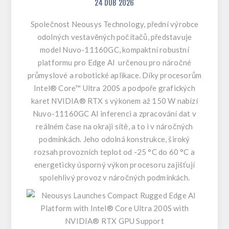
24
DUB
2026
Společnost Neousys Technology, přední výrobce
odolných vestavěných počítačů, představuje
model
Nuvo-11160GC
, kompaktní robustní
platformu pro Edge AI určenou pro náročné
průmyslové a robotické aplikace. Díky procesorům
Intel® Core™ Ultra 200S a podpoře grafických
karet NVIDIA® RTX s výkonem až 150 W nabízí
Nuvo-11160GC AI inferenci a zpracování dat v
reálném čase na okraji sítě, a to i v náročných
podmínkách. Jeho odolná konstrukce, široký
rozsah provozních teplot od -25 °C do 60 °C a
energeticky úsporný výkon procesoru zajišťují
spolehlivý provoz v náročných podmínkách.