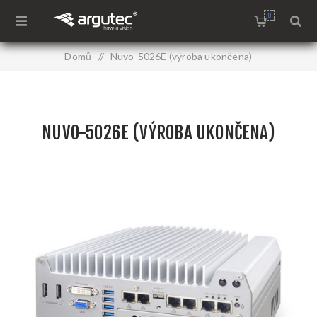
0
Domů
/
Nuvo-5026E (výroba ukončena)
NUVO-5026E (VÝROBA UKONČENA)