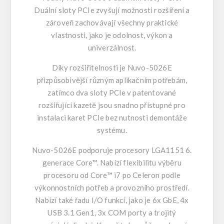
Duální sloty PCIe zvyšují možnosti rozšíření a
zároveň zachovávají všechny praktické
vlastnosti, jako je odolnost, výkon a
univerzálnost.
Díky rozšiřitelnosti je Nuvo-5026E
přizpůsobivější různým aplikačním potřebám,
zatímco dva sloty PCle v patentované
rozšiřující kazetě jsou snadno přístupné pro
instalaci karet PCIe bez nutnosti demontáže
systému.
Nuvo-5026E podporuje procesory LGA1151 6.
generace Core™. Nabízí flexibilitu výběru
procesoru od Core™ i7 po Celeron podle
výkonnostních potřeb a provozního prostředí.
Nabízí také řadu I/O funkcí, jako je 6x GbE, 4x
USB 3.1 Gen1, 3x COM porty a trojitý