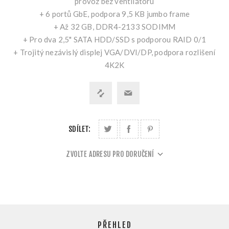
provoz bez ventilátoru
+ 6 portů GbE, podpora 9,5 KB jumbo frame
+ Až 32 GB, DDR4-2133 SODIMM
+ Pro dva 2,5" SATA HDD/SSD s podporou RAID 0/1
+ Trojitý nezávislý displej VGA/DVI/DP, podpora rozlišení
4K2K
SDÍLET:
ZVOLTE ADRESU PRO DORUČENÍ
PŘEHLED