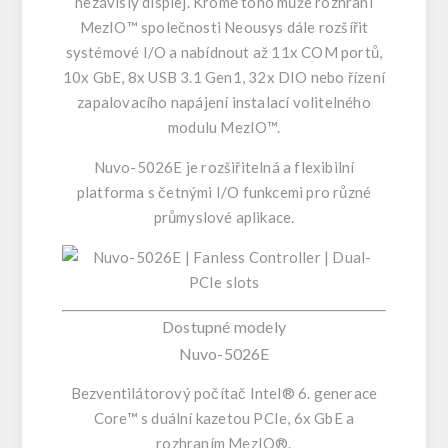
nezávislý displej. Kromě toho může rozhraní
MezIO™ společnosti Neousys dále rozšířit
systémové I/O a nabídnout až 11x COM portů,
10x GbE, 8x USB 3.1 Gen1, 32x DIO nebo řízení
zapalovacího napájení instalací volitelného
modulu MezIO™.
Nuvo-5026E je rozšiřitelná a flexibilní
platforma s četnými I/O funkcemi pro různé
průmyslové aplikace.
Dostupné modely
Nuvo-5026E
Bezventilátorový počítač Intel® 6. generace
Core™ s duální kazetou PCIe, 6x GbE a
rozhraním MezIO®.