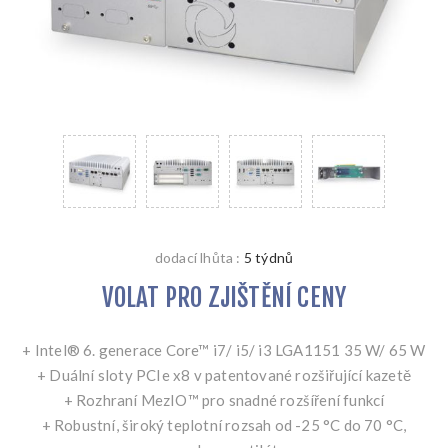
dodací lhůta :
5 týdnů
VOLAT PRO ZJIŠTĚNÍ CENY
+ Intel® 6. generace Core™ i7/ i5/ i3 LGA1151 35 W/ 65 W
+ Duální sloty PCIe x8 v patentované rozšiřující kazetě
+ Rozhraní MezIO™ pro snadné rozšíření funkcí
+ Robustní, široký teplotní rozsah od -25 °C do 70 °C,