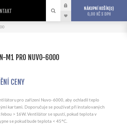
NÁKUPNÍ KOŠÍK
0
NTAKT
0,00 KČ S DPH
000
AN-M1 PRO NUVO-6000
TĚNÍ CENY
ilátoru pro zařízení Nuvo-6000, aby ochladil teplo
mi kartami. Doporučuje se používat při instalovaných
řebou > 16W. Ventilátor se spustí, pokud teplota v
ypne se pokud bude teplota < 45°C.