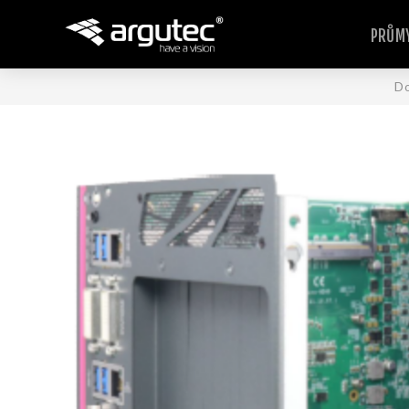
PRŮMY
D