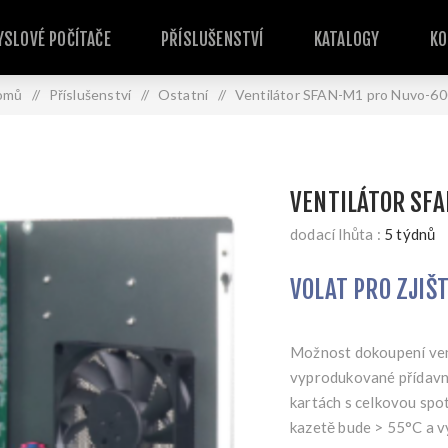
SLOVÉ POČÍTAČE
PŘÍSLUŠENSTVÍ
KATALOGY
KO
omů
/
Příslušenství
/
Ostatní
/
Ventilátor SFAN-M1 pro Nuvo-6
VENTILÁTOR SF
dodací lhůta :
5 týdnů
VOLAT PRO ZJIŠ
Možnost dokoupení vent
vyprodukované přídavný
kartách s celkovou spot
kazetě bude > 55°C a v