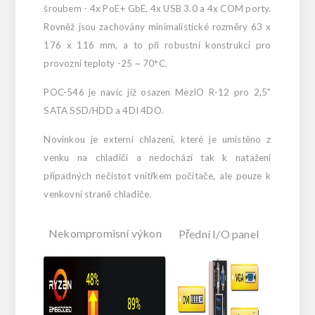
šroubem - 4x PoE+ GbE, 4x USB 3.0 a 4x COM porty.
Rovněž jsou zachovány minimalistické rozměry 63 x
176 x 116 mm, a to při robustní konstrukci pro
provozní teploty -25 ~ 70°C.
POC-546 je navíc již osazen MezIO R-12 pro 2,5"
SATA SSD/HDD a 4DI 4DO.
Novinkou je externí chlazení, které je umístěno z
venku na chladiči a nedochází tak k natažení
případných nečistot vnitřkem počítače, ale pouze k
venkovní straně chladiče.
Nekompromisní výkon
Přední I/O panel