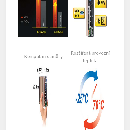
Rozšířená provozní
Kompatní rozměry
teplota