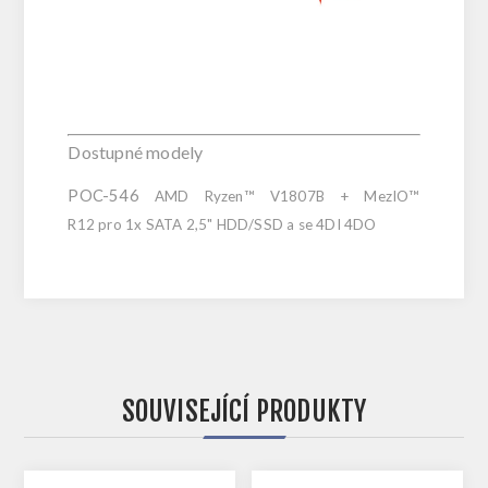
Dostupné modely
POC-546
AMD Ryzen™ V1807B
+ MezIO™
R12 pro 1x SATA 2,5" HDD/SSD a se 4DI 4DO
SOUVISEJÍCÍ PRODUKTY