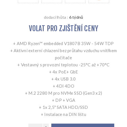
dodací lhůta :
6 týdnů
VOLAT PRO ZJIŠTĚNÍ CENY
+ AMD Ryzen™ embedded V1807B 35W - 54W TDP
+ Aktivní externí chlazení bez průtahu vzduchu vnitřkem
počítače
+ Vestavný s provozní teplotou -25°C až +70°C
+ 4x PoE+ GbE
+ 4x USB 3.0
+ 4DI 4DO
+ M.2 2280 M pro NVMe SSD (Gen3 x2)
+ DP + VGA
+ 1x 2,5" SATA HDD/SSD
+ Instalace na DIN lištu