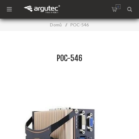
0
Domů
/
POC-546
POC-546