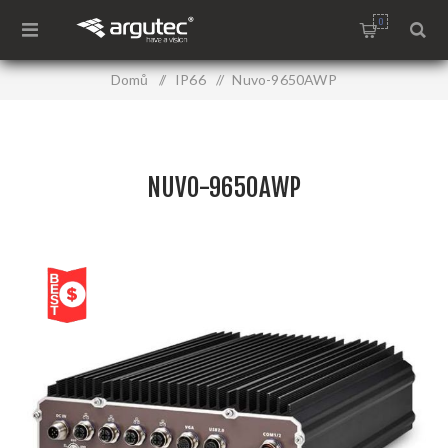
0
Domů
/
IP66
/
Nuvo-9650AWP
NUVO-9650AWP