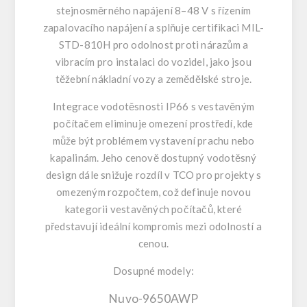
stejnosměrného napájení 8–48 V s řízením
zapalovacího napájení a splňuje certifikaci MIL-
STD-810H pro odolnost proti nárazům a
vibracím pro instalaci do vozidel, jako jsou
těžební nákladní vozy a zemědělské stroje.
Integrace vodotěsnosti IP66 s vestavěným
počítačem eliminuje omezení prostředí, kde
může být problémem vystavení prachu nebo
kapalinám. Jeho cenově dostupný vodotěsný
design dále snižuje rozdíl v TCO pro projekty s
omezeným rozpočtem, což definuje novou
kategorii vestavěných počítačů, které
představují ideální kompromis mezi odolností a
cenou.
Dosupné modely:
Nuvo-9650AWP