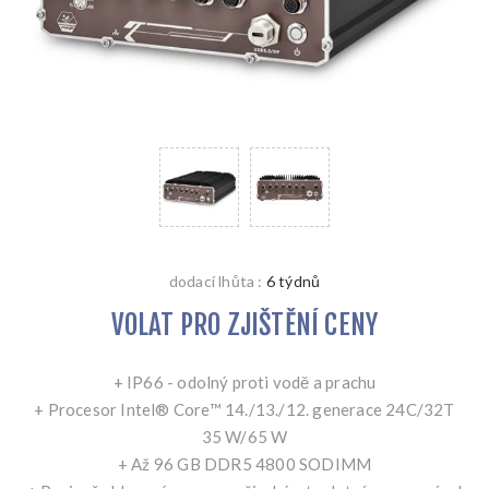
dodací lhůta :
6 týdnů
VOLAT PRO ZJIŠTĚNÍ CENY
+ IP66 - odolný proti vodě a prachu
+ Procesor Intel® Core™ 14./13./12. generace 24C/32T
35 W/65 W
+ Až 96 GB DDR5 4800 SODIMM