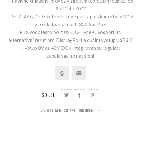
+ Pasivně chlazený, provoz v širokém teplotním rozmezí od
-25 °C do 70 °C
+ 3x 2,5Gb a 1x Gb ethernetové porty přes konektory M12
X-coded, s možností 802.3at PoE
+ 1x vodotěsný port USB3.2 Type-C podporující
alternativní režim pro DisplayPort a duální výstup USB3.2
+ Vstup 8V až 48V DC s integrovanou regulací
zapalovacího napájení
SDÍLET:
ZVOLTE ADRESU PRO DORUČENÍ