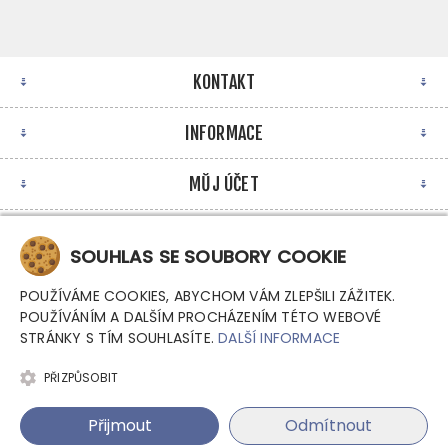
KONTAKT
INFORMACE
MŮJ ÚČET
NEWSLETTER
SOUHLAS SE SOUBORY COOKIE
POUŽÍVÁME COOKIES, ABYCHOM VÁM ZLEPŠILI ZÁŽITEK.
POUŽÍVÁNÍM A DALŠÍM PROCHÁZENÍM TÉTO WEBOVÉ
STRÁNKY S TÍM SOUHLASÍTE.
DALŠÍ INFORMACE
PŘIZPŮSOBIT
Copyright © 2026 Argutec, s.r.o. - Průmyslové počítače.
Přijmout
Odmítnout
Všechna práva vyhrazena.