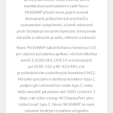
standardizované kabelové sadě Nuvo-
9650AWP přináší nové pojetí cenově
dostupných průmyslových počítačů s
významnými vylepšeními, včetně odolnosti
proti širokým provozním teplotám, intenzivním
nárazům a vibracím, prachu, vlhkosti a slanosti.
Nuvo-9650AWP nabízí bohatou funkčnost I/O
pro obecné požadavky aplikací, včetně několika
portů 2,5GbE/GbE, USB 2.0 a izolovaných
portů RS-232 a RS-422/485, vše
prostřednictvím vodotěsných konektorů M12.
Má také speciální vodotěsný konektor typu C
podporující alternativní režim typu C, nebo
může umožnit jak přenos dat USB3 rychlostí 5
Gbps, tak video výstup 4K DisplayPort přes
rozbočovač typu C. Nuvo-9650AWP je navíc
vybaven širokým rozsahem vstupního