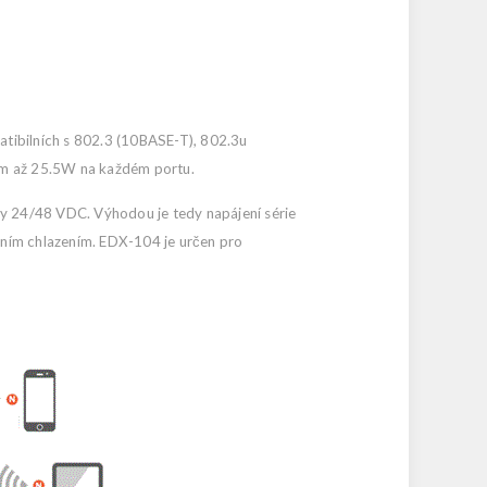
atibilních s 802.3 (10BASE-T), 802.3u
em až 25.5W na každém portu.
cky 24/48 VDC. Výhodou je tedy napájení série
vním chlazením. EDX-104 je určen pro