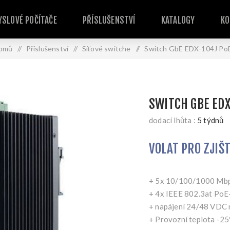
SLOVÉ POČÍTAČE
PŘÍSLUŠENSTVÍ
KATALOGY
KO
omů
/
Příslušenství
/
Síťové switche
/
Switch GbE EDX-104J Po
SWITCH GBE EDX
dodací lhůta :
5 týdnů
VOLAT PRO ZJIŠ
+ 5x 10/100/1000 Mbp
+ 4x IEEE 802.3at PoE
+ napájení 24/48 VDC 
+ Provozní teplota -2