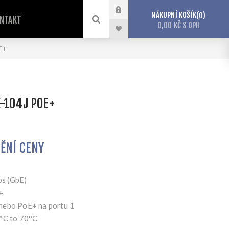
NÁKUPNÍ KOŠÍK
0
NTAKT
0,00 KČ S DPH
E+
-104J POE+
TĚNÍ CENY
s (GbE)
+
nebo PoE+ na portu 1
5°C to 70°C