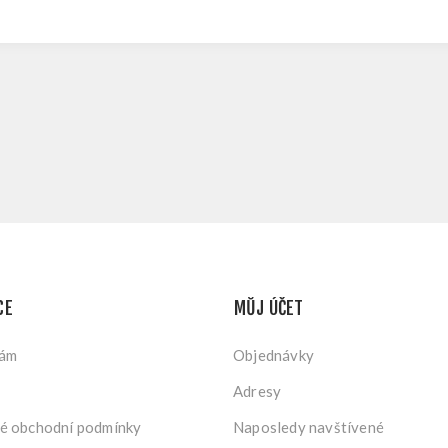
CE
MŮJ ÚČET
nám
Objednávky
Adresy
é obchodní podmínky
Naposledy navštívené