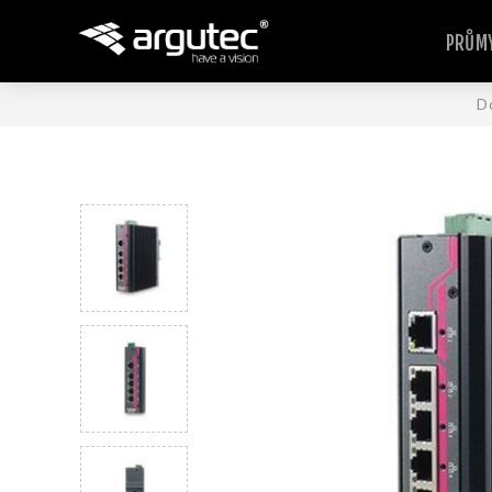
PRŮMY
D