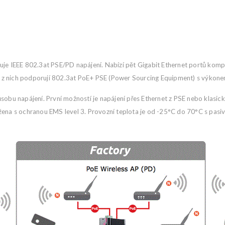
uje IEEE 802.3at PSE/PD napájení. Nabízí pět Gigabit Ethernet portů komp
 z nich podporují 802.3at PoE+ PSE (Power Sourcing Equipment) s výkon
sobu napájení. První možností je napájení přes Ethernet z PSE nebo klasi
žena s ochranou EMS level 3. Provozní teplota je od -25°C do 70°C s pasi