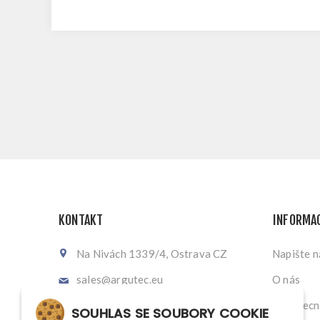
KONTAKT
INFORMA
Na Nivách 1339/4, Ostrava CZ
Napište 
sales@argutec.eu
O nás
+420 703 141 903
Všeobecn
SOUHLAS SE SOUBORY COOKIE