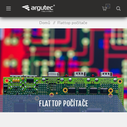
0
Domů
/
Flattop počítače
FLATTOP POČÍTAČE