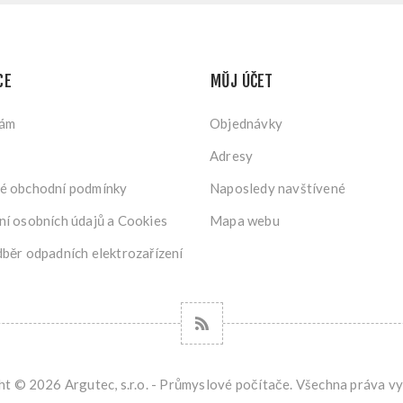
CE
MŮJ ÚČET
nám
Objednávky
Adresy
é obchodní podmínky
Naposledy navštívené
í osobních údajů a Cookies
Mapa webu
běr odpadních elektrozařízení
t © 2026 Argutec, s.r.o. - Průmyslové počítače. Všechna práva v