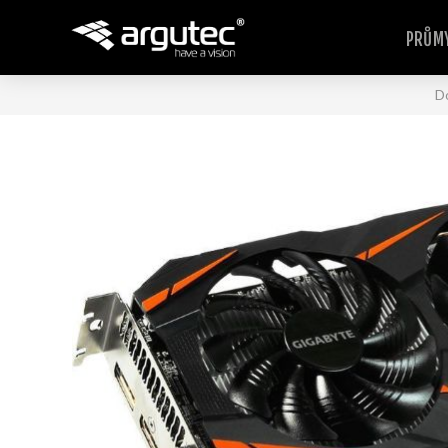
PRŮMY
D