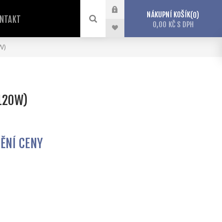
NÁKUPNÍ KOŠÍK
0
NTAKT
0,00 KČ S DPH
W)
 120W)
TĚNÍ CENY