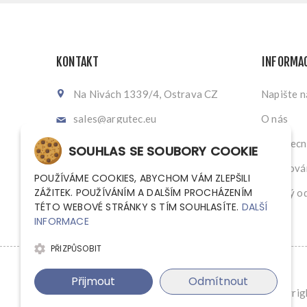
KONTAKT
INFORMA
Na Nivách 1339/4, Ostrava CZ
Napište 
sales@argutec.eu
O nás
+420 703 141 903
Všeobecn
SOUHLAS SE SOUBORY COOKIE
+420 703 141 903
Zpracován
POUŽÍVÁME COOKIES, ABYCHOM VÁM ZLEPŠILI
ZÁŽITEK. POUŽÍVÁNÍM A DALŠÍM PROCHÁZENÍM
Zpětný od
TÉTO WEBOVÉ STRÁNKY S TÍM SOUHLASÍTE.
DALŠÍ
INFORMACE
PŘIZPŮSOBIT
Přijmout
Odmítnout
Copyrigh