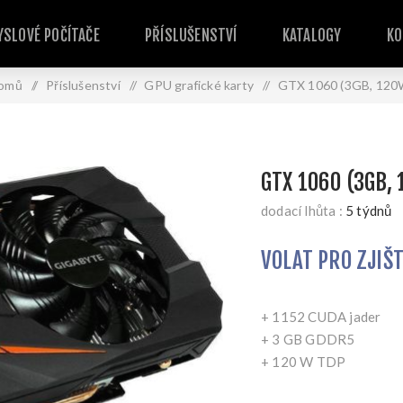
SLOVÉ POČÍTAČE
PŘÍSLUŠENSTVÍ
KATALOGY
KO
omů
/
Příslušenství
/
GPU grafické karty
/
GTX 1060 (3GB, 120
GTX 1060 (3GB,
dodací lhůta :
5 týdnů
VOLAT PRO ZJIŠ
+ 1152 CUDA jader
+ 3 GB GDDR5
+ 120 W TDP