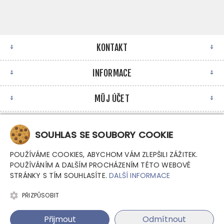
KONTAKT
INFORMACE
MŮJ ÚČET
NEWSLETTER
SOUHLAS SE SOUBORY COOKIE
POUŽÍVÁME COOKIES, ABYCHOM VÁM ZLEPŠILI ZÁŽITEK.
POUŽÍVÁNÍM A DALŠÍM PROCHÁZENÍM TÉTO WEBOVÉ
STRÁNKY S TÍM SOUHLASÍTE.
DALŠÍ INFORMACE
PŘIZPŮSOBIT
Copyright © 2026 Argutec, s.r.o. - Průmyslové počítače.
Přijmout
Odmítnout
Všechna práva vyhrazena.