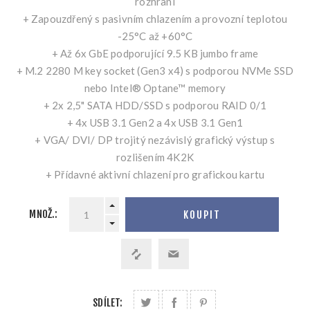
rozhraní
+ Zapouzdřený s pasivním chlazením a provozní teplotou
-25°C až +60°C
+ Až 6x GbE podporující 9.5 KB jumbo frame
+ M.2 2280 M key socket (Gen3 x4) s podporou NVMe SSD
nebo Intel® Optane™ memory
+ 2x 2,5" SATA HDD/SSD s podporou RAID 0/1
+ 4x USB 3.1 Gen2 a 4x USB 3.1 Gen1
+ VGA/ DVI/ DP trojitý nezávislý grafický výstup s
rozlišením 4K2K
+ Přídavné aktivní chlazení pro grafickou kartu
MNOŽ.:
KOUPIT
SDÍLET: