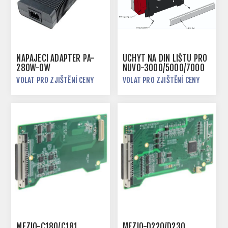
NAPÁJECÍ ADAPTÉR PA-
ÚCHYT NA DIN LIŠTU PRO
280W-OW
NUVO-3000/5000/7000
VOLAT PRO ZJIŠTĚNÍ CENY
VOLAT PRO ZJIŠTĚNÍ CENY
MEZIO-C180/C181
MEZIO-D220/D230