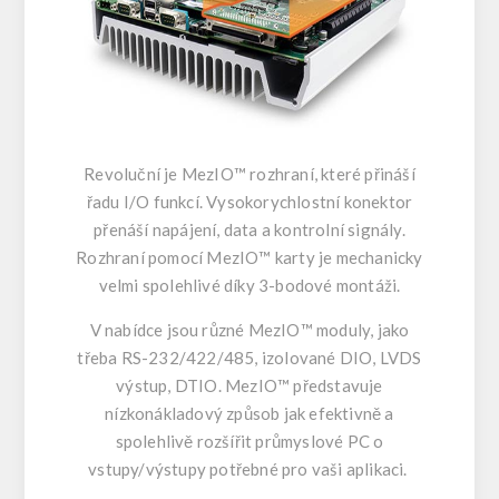
Revoluční je MezIO™ rozhraní, které přináší
řadu I/O funkcí. Vysokorychlostní konektor
přenáší napájení, data a kontrolní signály.
Rozhraní pomocí MezIO™ karty je mechanicky
velmi spolehlivé díky 3-bodové montáži.
V nabídce jsou různé MezIO™ moduly, jako
třeba RS-232/422/485, izolované DIO, LVDS
výstup, DTIO. MezIO™ představuje
nízkonákladový způsob jak efektivně a
spolehlivě rozšířit průmyslové PC o
vstupy/výstupy potřebné pro vaši aplikaci.