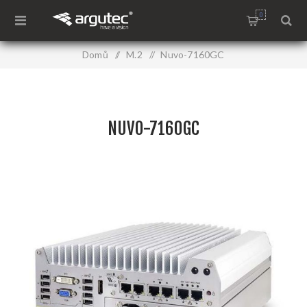
0
Domů
/
M.2
/
Nuvo-7160GC
NUVO-7160GC