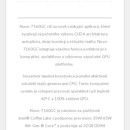
Nuvo-7160GC cílí na nově vznikající aplikace, které
využívají výpočetního výkonu CUDA architektury,
autopilota, deep learning a virtuální reality. Nuvo-
7160GC integruje všechny funkce potřebné pro
kompaktní, spolehlivou a výkonnou výpočetní GPU
platformu.
Inovativní tepelná konstrukce pomáhá efektivně
odvádět teplo generované CPU. Tento kompaktní
systém je schopen pracovat spolehlivě i při teplotě
60°C a 100% zatížení GPU.
Nuvo-7160GC je založeno na platformě
Intel® Coffee Lake s podporou procesoru 35W/65W
8th-Gen ® Core™ a poskytuje až 32GB DDR4