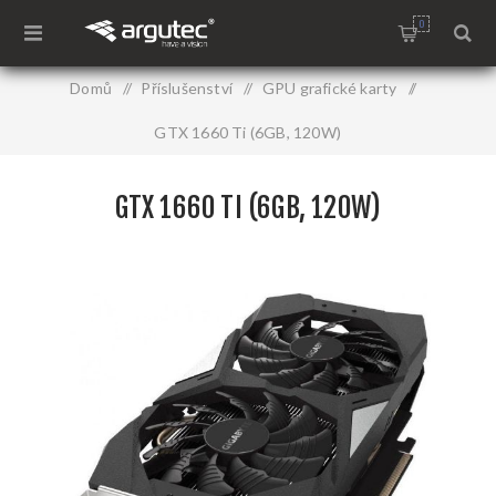
0
Domů
/
Příslušenství
/
GPU grafické karty
/
GTX 1660 Ti (6GB, 120W)
GTX 1660 TI (6GB, 120W)