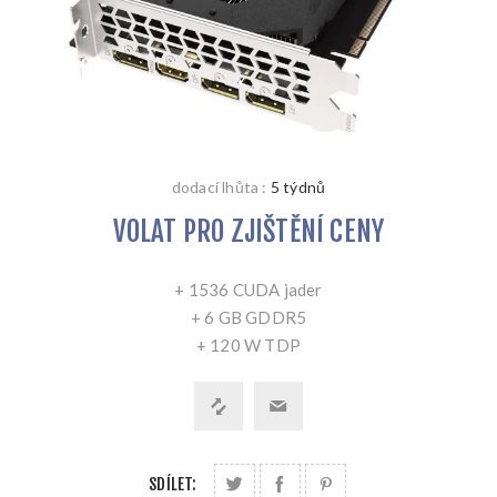
dodací lhůta :
5 týdnů
VOLAT PRO ZJIŠTĚNÍ CENY
+ 1536 CUDA jader
+ 6 GB GDDR5
+ 120 W TDP
SDÍLET: