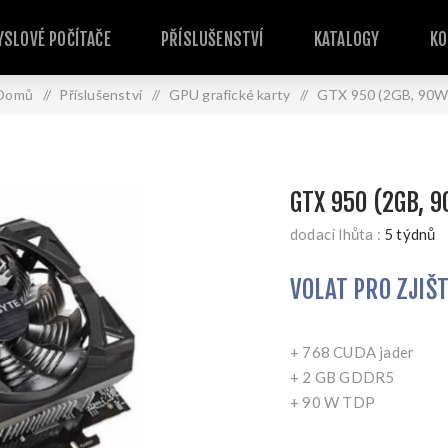
SLOVÉ POČÍTAČE
PŘÍSLUŠENSTVÍ
KATALOGY
KO
Domů
/
Příslušenství
/
GPU grafické karty
/
GTX 950 (2GB, 90W
GTX 950 (2GB, 
dodací lhůta :
5 týdnů
VOLAT PRO ZJIŠ
+ 768 CUDA jader
+ 2 GB GDDR5
+ 90 W TDP