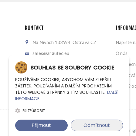
KONTAKT
INFORMA
Na Nivách 1339/4, Ostrava CZ
Napište 
sales@argutec.eu
O nás
+420 703 141 903
Všeobecn
SOUHLAS SE SOUBORY COOKIE
+420 703 141 903
Zpracován
POUŽÍVÁME COOKIES, ABYCHOM VÁM ZLEPŠILI
ZÁŽITEK. POUŽÍVÁNÍM A DALŠÍM PROCHÁZENÍM
Zpětný od
TÉTO WEBOVÉ STRÁNKY S TÍM SOUHLASÍTE.
DALŠÍ
INFORMACE
PŘIZPŮSOBIT
Přijmout
Odmítnout
Copyrigh