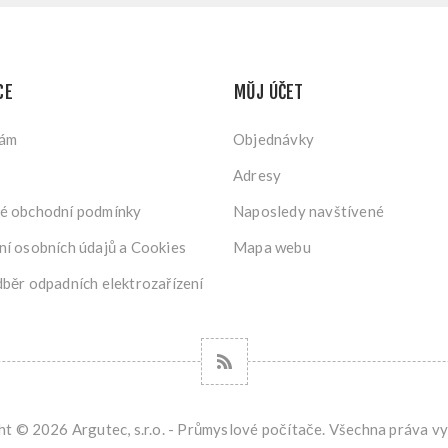
CE
MŮJ ÚČET
nám
Objednávky
Adresy
é obchodní podmínky
Naposledy navštívené
í osobních údajů a Cookies
Mapa webu
běr odpadních elektrozařízení
t © 2026 Argutec, s.r.o. - Průmyslové počítače. Všechna práva v