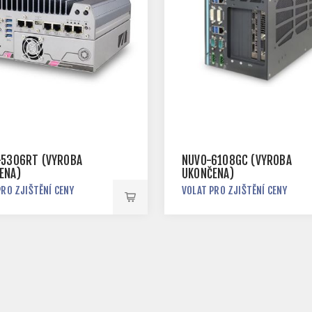
-5306RT (VÝROBA
NUVO-6108GC (VÝROBA
ENA)
UKONČENA)
PRO ZJIŠTĚNÍ CENY
VOLAT PRO ZJIŠTĚNÍ CENY