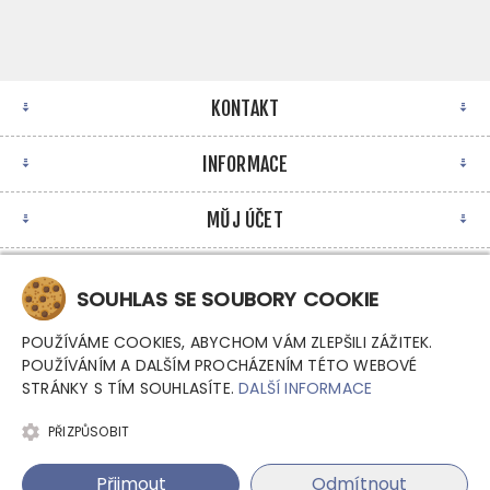
KONTAKT
INFORMACE
MŮJ ÚČET
NEWSLETTER
SOUHLAS SE SOUBORY COOKIE
POUŽÍVÁME COOKIES, ABYCHOM VÁM ZLEPŠILI ZÁŽITEK.
POUŽÍVÁNÍM A DALŠÍM PROCHÁZENÍM TÉTO WEBOVÉ
STRÁNKY S TÍM SOUHLASÍTE.
DALŠÍ INFORMACE
PŘIZPŮSOBIT
Copyright © 2026 Argutec, s.r.o. - Průmyslové počítače.
Přijmout
Odmítnout
Všechna práva vyhrazena.