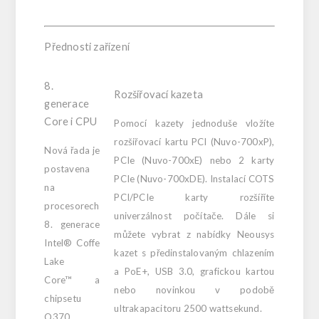
Přednosti zařízení
8.
Rozšiřovací kazeta
generace
Core i CPU
Pomocí kazety jednoduše vložíte
rozšiřovací kartu PCI (Nuvo-700xP),
Nová řada je
PCIe (Nuvo-700xE) nebo 2 karty
postavena
PCIe (Nuvo-700xDE). Instalací COTS
na
PCI/PCIe karty rozšíříte
procesorech
univerzálnost počítače. Dále si
8. generace
můžete vybrat z nabídky Neousys
Intel® Coffe
kazet s předinstalovaným chlazením
Lake
a PoE+, USB 3.0, grafickou kartou
Core™ a
nebo novinkou v podobě
chipsetu
ultrakapacitoru 2500 wattsekund.
Q370.