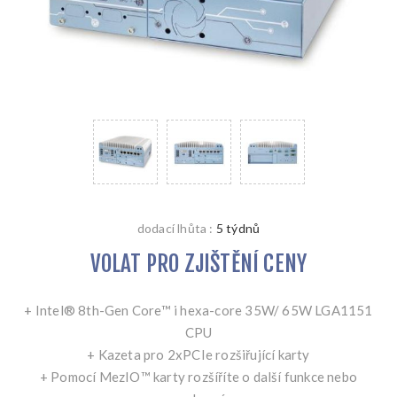
dodací lhůta :
5 týdnů
VOLAT PRO ZJIŠTĚNÍ CENY
+ Intel® 8th-Gen Core™ i hexa-core 35W/ 65W LGA1151
CPU
+ Kazeta pro 2xPCIe rozšiřující karty
+ Pomocí MezIO™ karty rozšíříte o další funkce nebo