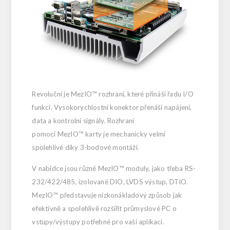
Revoluční je
MezIO™ rozhraní, které přináší řadu I/O
funkcí. Vysokorychlostní konektor přenáší napájení,
data a kontrolní signály. Rozhraní
pomocí
MezIO™
karty je mechanicky velmi
spolehlivé díky 3-bodové montáži.
V nabídce jsou různé MezIO™ moduly, jako třeba RS-
232/422/485, izolované DIO, LVDS výstup, DTIO.
MezIO™ představuje nízkonákladový způsob jak
efektivně a spolehlivě rozšířit průmyslové PC o
vstupy/výstupy potřebné pro vaši aplikaci.