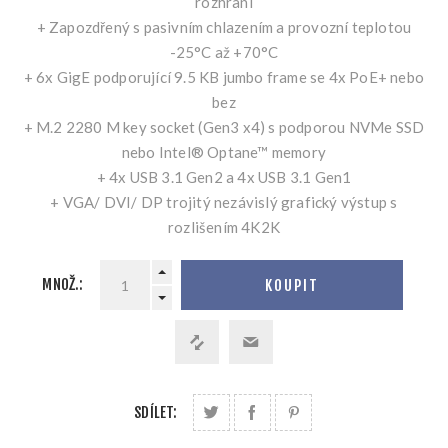
rozhraní
+ Zapozdřený s pasivním chlazením a provozní teplotou
-25°C až +70°C
+ 6x GigE podporující 9.5 KB jumbo frame se 4x PoE+ nebo
bez
+ M.2 2280 M key socket (Gen3 x4) s podporou NVMe SSD
nebo Intel® Optane™ memory
+ 4x USB 3.1 Gen2 a 4x USB 3.1 Gen1
+ VGA/ DVI/ DP trojitý nezávislý grafický výstup s
rozlišením 4K2K
MNOŽ.:
KOUPIT
SDÍLET: