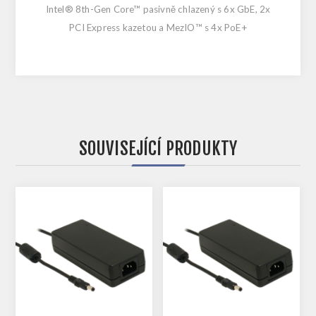
Intel® 8th-Gen Core™ pasivně chlazený s 6x GbE, 2x
PCI Express kazetou a MezIO™ s 4x PoE+
SOUVISEJÍCÍ PRODUKTY