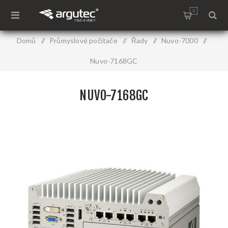
0
Domů
/
Průmyslové počítače
/
Řady
/
Nuvo-7000
/
Nuvo-7168GC
NUVO-7168GC