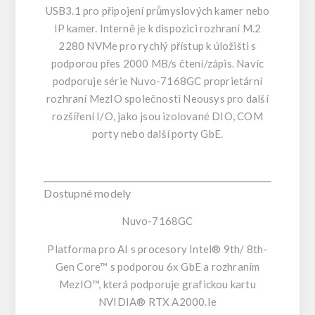
USB3.1 pro připojení průmyslových kamer nebo
IP kamer. Interně je k dispozici rozhraní M.2
2280 NVMe pro rychlý přístup k úložišti s
podporou přes 2000 MB/s čtení/zápis. Navíc
podporuje série Nuvo-7168GC proprietární
rozhraní MezIO společnosti Neousys pro další
rozšíření I/O, jako jsou izolované DIO, COM
porty nebo další porty GbE.
Dostupné modely
Nuvo-7168GC
Platforma pro AI s procesory Intel® 9th/ 8th-
Gen Core™ s podporou 6x GbE a rozhraním
MezIO™, která podporuje grafickou kartu
NVIDIA® RTX A2000.Ie