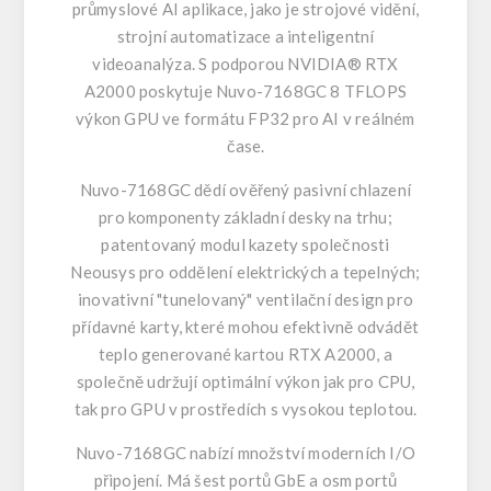
průmyslové AI aplikace, jako je strojové vidění,
strojní automatizace a inteligentní
videoanalýza. S podporou NVIDIA® RTX
A2000 poskytuje Nuvo-7168GC 8 TFLOPS
výkon GPU ve formátu FP32 pro AI v reálném
čase.
Nuvo-7168GC dědí ověřený pasivní chlazení
pro komponenty základní desky na trhu;
patentovaný modul kazety společnosti
Neousys pro oddělení elektrických a tepelných;
inovativní "tunelovaný" ventilační design pro
přídavné karty, které mohou efektivně odvádět
teplo generované kartou RTX A2000, a
společně udržují optimální výkon jak pro CPU,
tak pro GPU v prostředích s vysokou teplotou.
Nuvo-7168GC nabízí množství moderních I/O
připojení. Má šest portů GbE a osm portů