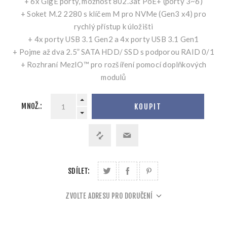
+ 6x GigE porty, možnost 802.3at PoE+ (porty 3~6)
+ Soket M.2 2280 s klíčem M pro NVMe (Gen3 x4) pro
rychlý přístup k úložišti
+ 4x porty USB 3.1 Gen2 a 4x porty USB 3.1 Gen1
+ Pojme až dva 2.5” SATA HDD/ SSD s podporou RAID 0/1
+ Rozhraní MezIO™ pro rozšíření pomocí doplňkových
modulů
MNOŽ.:
KOUPIT
SDÍLET:
ZVOLTE ADRESU PRO DORUČENÍ