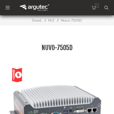
0
Domů
/
M.2
/
Nuvo-7505D
NUVO-7505D