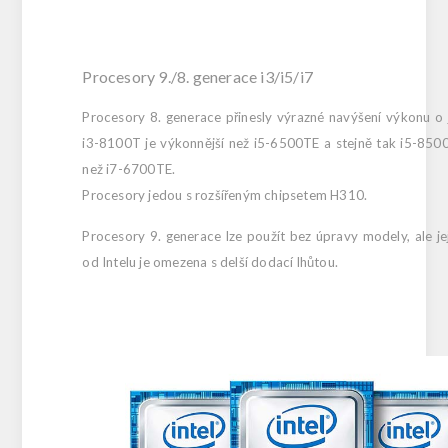
Procesory 9./8. generace i3/i5/i7
Procesory 8. generace přinesly výrazné navýšení výkonu o 
i3-8100T je výkonnější než i5-6500TE a stejně tak i5-8500
než i7-6700TE.
Procesory jedou s rozšířeným chipsetem H310.
Procesory 9. generace lze použít bez úpravy modely, ale je
od Intelu je omezena s delší dodací lhůtou.