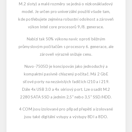
M.2 sloty) a malé rozměry se jedná o nízkonákladový
model. Je určen pro univerzální použití všude tam,
kde potřebujete zejména robustní odolnost a zároveň
výkon Intel core procesorů 9./8. generace.
Nabízí tak 50% výkonu navíc oproti běžným
průmyslovým počítačům s procesory 6. generace, ale
zároveň výrazně snižuje cenu.
Nuvo-7505D je koncipován jako jednoduchý a
kompaktní pasivně chlazený počítač. Má 2 GbE
síťové porty na nezávislých řadičích i210 a i 219.
Dále 4x USB 3.0 a 4x sériový port. Lze osadit M.2
2280 SATA SSD a jedním 2,5" nebo 3,5" SSD/HDD.
4 COM jsou izolované pro případ přepětí a izolované
jsou také digitální vstupy a výstupy 8DI a 8DO.