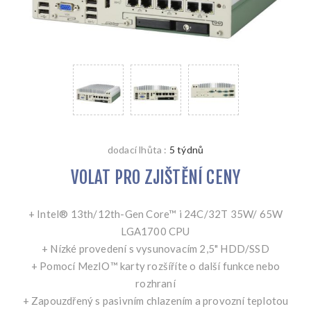
dodací lhůta :
5 týdnů
VOLAT PRO ZJIŠTĚNÍ CENY
+ Intel® 13th/12th-Gen Core™ i 24C/32T 35W/ 65W
LGA1700 CPU
+ Nízké provedení s vysunovacím 2,5" HDD/SSD
+ Pomocí MezIO™ karty rozšíříte o další funkce nebo
rozhraní
+ Zapouzdřený s pasivním chlazením a provozní teplotou