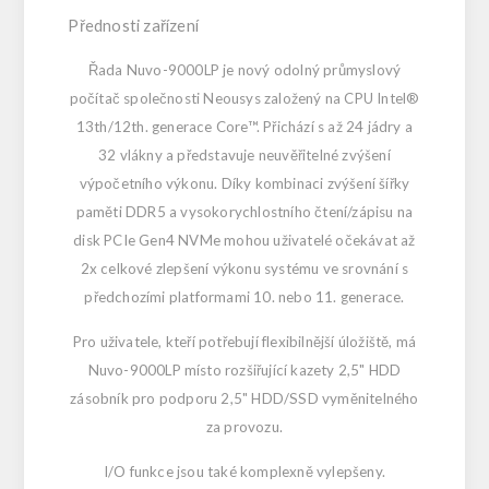
Přednosti zařízení
Řada Nuvo-9000LP je nový odolný průmyslový
počítač společnosti Neousys založený na CPU Intel®
13th/12th. generace Core™. Přichází s až 24 jádry a
32 vlákny a představuje neuvěřitelné zvýšení
výpočetního výkonu. Díky kombinaci zvýšení šířky
paměti DDR5 a vysokorychlostního čtení/zápisu na
disk PCIe Gen4 NVMe mohou uživatelé očekávat až
2x celkové zlepšení výkonu systému ve srovnání s
předchozími platformami 10. nebo 11. generace.
Pro uživatele, kteří potřebují flexibilnější úložiště, má
Nuvo-9000LP místo rozšiřující kazety 2,5" HDD
zásobník pro podporu 2,5" HDD/SSD vyměnitelného
za provozu.
I/O funkce jsou také komplexně vylepšeny.