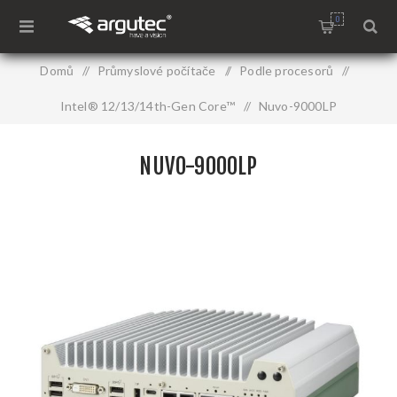
0
Domů
/
Průmyslové počítače
/
Podle procesorů
/
Intel® 12/13/14th-Gen Core™
/
Nuvo-9000LP
NUVO-9000LP