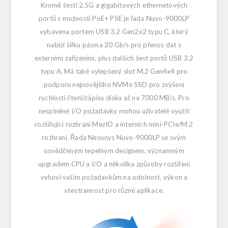
Kromě šesti 2,5G a gigabitových ethernetových
portů s možností PoE+ PSE je řada Nuvo-9000LP
vybavena portem USB 3.2 Gen2x2 typu C, který
nabízí šířku pásma 20 Gb/s pro přenos dat s
externími zařízeními, plus dalších šest portů USB 3.2
typu A. Má také vylepšený slot M.2 Gen4x4 pro
podporu nejnovějšího NVMe SSD pro zvýšení
rychlosti čtení/zápisu disku až na 7000 MB/s. Pro
nesplněné I/O požadavky mohou uživatelé využít
rozšiřující rozhraní MezIO a interních mini-PCIe/M.2
rozhraní. Řada Neousys Nuvo-9000LP se svým
osvědčeným tepelným designem, významným
upgradem CPU a I/O a několika způsoby rozšíření
vyhoví vašim požadavkům na odolnost, výkon a
všestrannost pro různé aplikace.