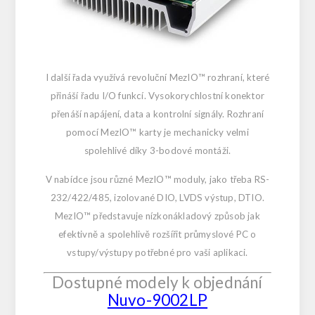
I další řada využívá revoluční MezIO™ rozhraní, které
přináší řadu I/O funkcí. Vysokorychlostní konektor
přenáší napájení, data a kontrolní signály. Rozhraní
pomocí MezIO™ karty je mechanicky velmi
spolehlivé díky 3-bodové montáži.
V nabídce jsou různé MezIO™ moduly, jako třeba RS-
232/422/485, izolované DIO, LVDS výstup, DTIO.
MezIO™ představuje nízkonákladový způsob jak
efektivně a spolehlivě rozšířit průmyslové PC o
vstupy/výstupy potřebné pro vaši aplikaci.
Dostupné modely k objednání
Nuvo-9002LP