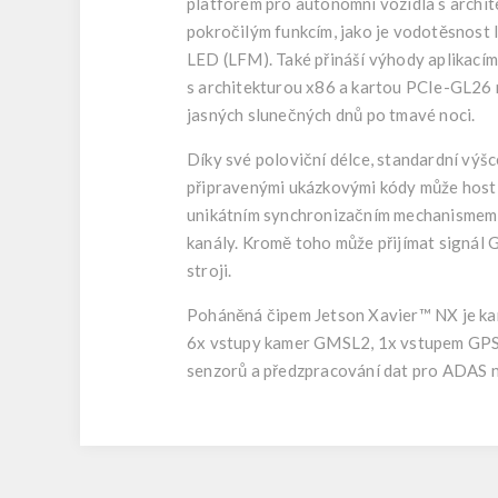
platforem pro autonomní vozidla s archi
pokročilým funkcím, jako je vodotěsnost
LED (LFM). Také přináší výhody aplikacím
s architekturou x86 a kartou PCIe-GL26 
jasných slunečných dnů po tmavé noci.
Díky své poloviční délce, standardní výš
připravenými ukázkovými kódy může hosti
unikátním synchronizačním mechanismem 
kanály. Kromě toho může přijímat signál
stroji.
Poháněná čipem Jetson Xavier™ NX je ka
6x vstupy kamer GMSL2, 1x vstupem GPS 
senzorů a předzpracování dat pro ADAS 