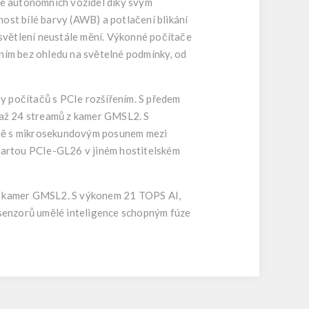
ce autonomních vozidel díky svým
st bílé barvy (AWB) a potlačení blikání
světlení neustále mění. Výkonné počítače
ním bez ohledu na světelné podmínky, od
y počítačů s PCIe rozšířením. S předem
 až 24 streamů z kamer GMSL2. S
ně s mikrosekundovým posunem mezi
kartou PCIe-GL26 v jiném hostitelském
 z kamer GMSL2. S výkonem 21 TOPS AI,
enzorů umělé inteligence schopným fúze