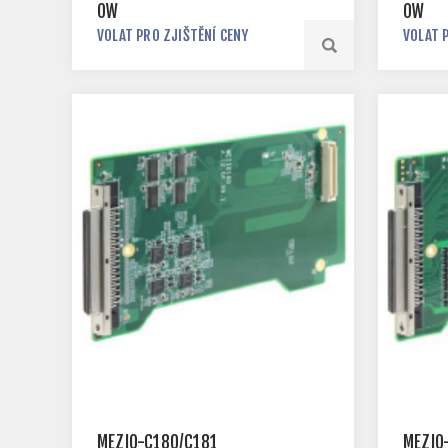
OW
OW
VOLAT PRO ZJIŠTĚNÍ CENY
VOLAT 
MEZIO-C180/C181
MEZIO