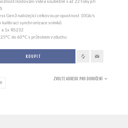
ožností kódování videa souběžně s až 22 toky při
PS
ess Gen3 nabízející celkovou propustnost 10Gb/s
 kalibraci synchronizace snímků
0 a 1x RS232
 -25°C do 60°C s průtokem vzduchu
KOUPIT
ZVOLTE ADRESU PRO DORUČENÍ