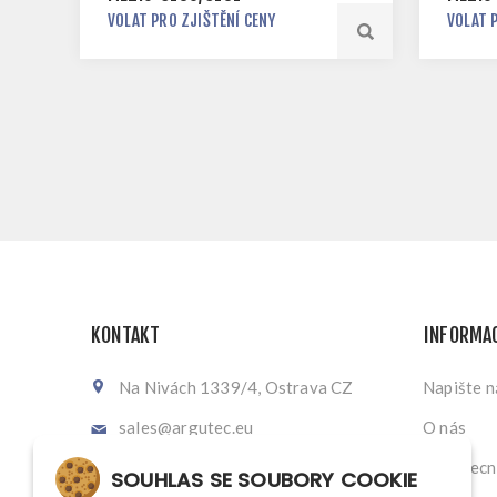
VOLAT PRO ZJIŠTĚNÍ CENY
VOLAT 
KONTAKT
INFORMA
Na Nivách 1339/4, Ostrava CZ
Napište 
sales@argutec.eu
O nás
+420 703 141 903
Všeobecn
SOUHLAS SE SOUBORY COOKIE