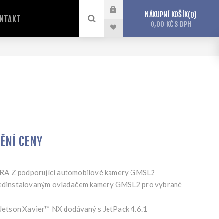
NÁKUPNÍ KOŠÍK
0
NTAKT
0,00 KČ S DPH
TĚNÍ CENY
RA Z podporující automobilové kamery GMSL2
předinstalovaným ovladačem kamery GMSL2 pro vybrané
etson Xavier™ NX dodávaný s JetPack 4.6.1