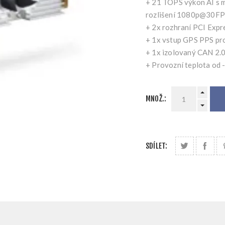
+ 21 TOPS výkon AI s m
rozlišení 1080p@30F
+ 2x rozhraní PCI Expr
+ 1x vstup GPS PPS pro
+ 1x izolovaný CAN 2.
+ Provozní teplota od
MNOŽ.:
SDÍLET: