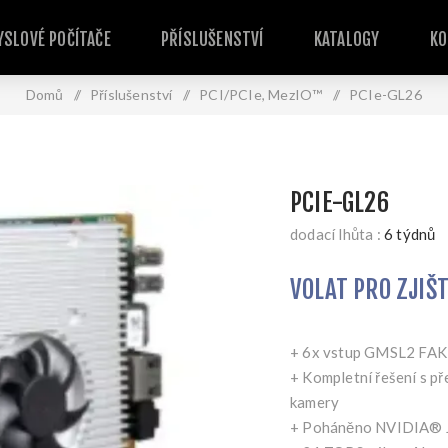
SLOVÉ POČÍTAČE
PŘÍSLUŠENSTVÍ
KATALOGY
KO
Domů
/
Příslušenství
/
PCI/PCIe, MezIO™
/
PCIe-GL26
PCIE-GL26
dodací lhůta :
6 týdnů
VOLAT PRO ZJIŠ
+ 6x vstup GMSL2 FAK
+ Kompletní řešení s 
kamery
+ Poháněno NVIDIA® J