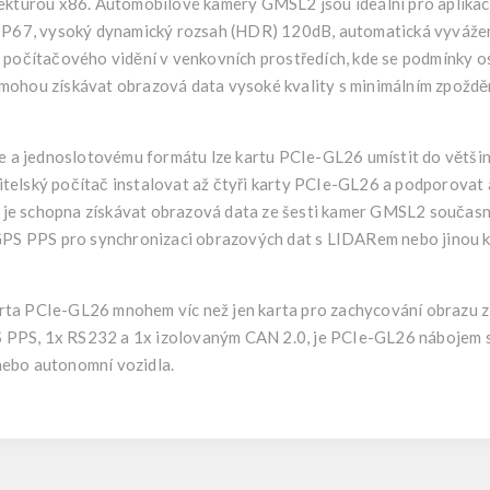
tekturou x86. Automobilové kamery GMSL2 jsou ideální pro aplika
 IP67, vysoký dynamický rozsah (HDR) 120dB, automatická vyváženo
 počítačového vidění v venkovních prostředích, kde se podmínky o
mohou získávat obrazová data vysoké kvality s minimálním zpoždě
ce a jednoslotovému formátu lze kartu PCIe-GL26 umístit do většin
telský počítač instalovat až čtyři karty PCIe-GL26 a podporovat
je schopna získávat obrazová data ze šesti kamer GMSL2 součas
 GPS PPS pro synchronizaci obrazových dat s LIDARem nebo jinou 
rta PCIe-GL26 mnohem víc než jen karta pro zachycování obrazu
PPS, 1x RS232 a 1x izolovaným CAN 2.0, je PCIe-GL26 nábojem s
nebo autonomní vozidla.