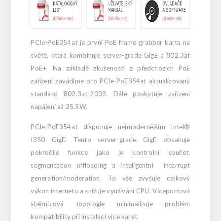
PCIe-PoE354at je první PoE frame grabber karta na
světě, která kombinuje server-grade GigE a 802.3at
PoE+. Na základě zkušeností z předchozích PoE
zařízení zavádíme pro PCIe-PoE354at aktualizovaný
standard 802.3at-2009. Dále poskytuje zařízení
napájení až 25.5W.
PCIe-PoE354at disponuje nejmodernějším
Intel®
I350 GigE.
Tento server-grade GigE obsahuje
pokročilé funkce jako je kontrolní součet,
segmentation offloading a inteligentní
interrupt
generation/moderation
. To vše zvyšuje celkový
výkon internetu a snížuje využívání CPU. Víceportová
sběrnicová topologie minimalizuje problém
kompatibility při instalaci více karet.