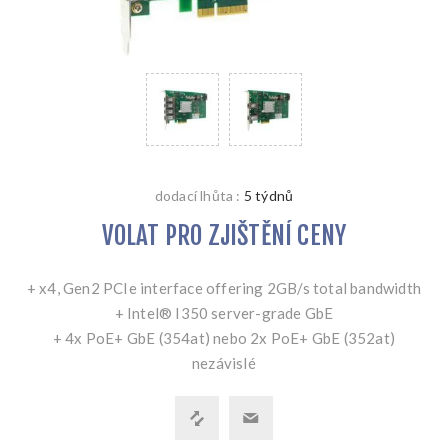
dodací lhůta :
5 týdnů
VOLAT PRO ZJIŠTĚNÍ CENY
+ x4, Gen2 PCIe interface offering 2GB/s total bandwidth
+ Intel® I350 server-grade GbE
+ 4x PoE+ GbE (354at) nebo 2x PoE+ GbE (352at)
nezávislé