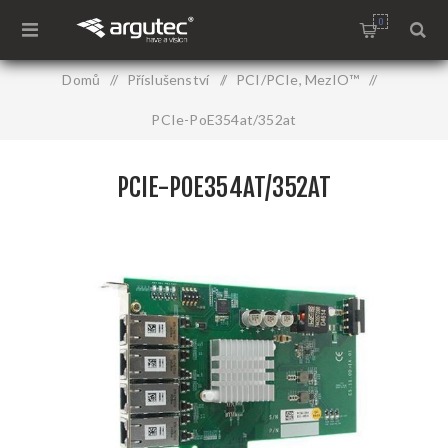
0
Domů
/
Příslušenství
/
PCI/PCIe, MezIO™
/
PCIe-PoE354at/352at
PCIE-POE354AT/352AT