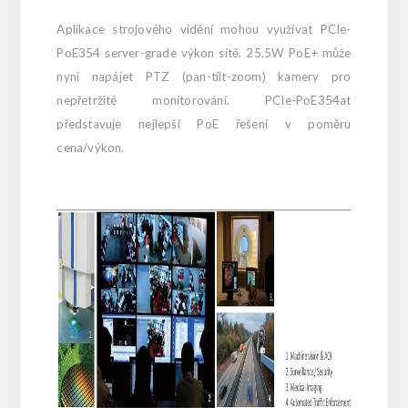
Aplikace strojového vidění mohou využívat PCIe-
PoE354 server-grade výkon sítě. 25.5W PoE+ může
nyní napájet PTZ (pan-tilt-zoom) kamery pro
nepřetržité monitorování. PCIe-PoE354at
představuje nejlepší PoE řešení v poměru
cena/výkon.