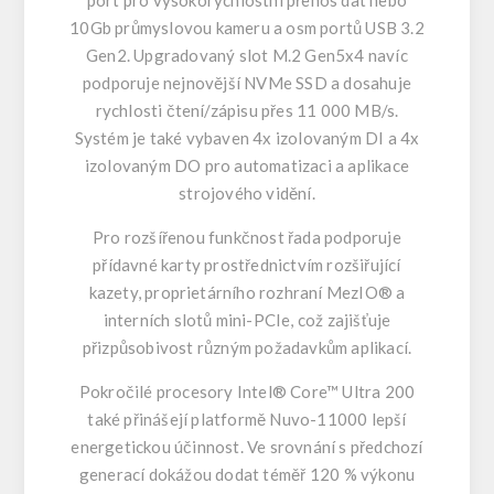
port pro vysokorychlostní přenos dat nebo
10Gb průmyslovou kameru a osm portů USB 3.2
Gen2. Upgradovaný slot M.2 Gen5x4 navíc
podporuje nejnovější NVMe SSD a dosahuje
rychlosti čtení/zápisu přes 11 000 MB/s.
Systém je také vybaven 4x izolovaným DI a 4x
izolovaným DO pro automatizaci a aplikace
strojového vidění.
Pro rozšířenou funkčnost řada podporuje
přídavné karty prostřednictvím rozšiřující
kazety, proprietárního rozhraní MezIO® a
interních slotů mini-PCIe, což zajišťuje
přizpůsobivost různým požadavkům aplikací.
Pokročilé procesory Intel® Core™ Ultra 200
také přinášejí platformě Nuvo-11000 lepší
energetickou účinnost. Ve srovnání s předchozí
generací dokážou dodat téměř
120 % výkonu