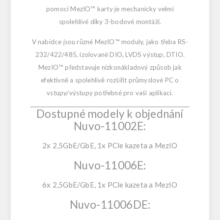
pomocí MezIO™ karty je mechanicky velmi
spolehlivé díky 3-bodové montáži.
V nabídce jsou různé MezIO™ moduly, jako třeba RS-
232/422/485, izolované DIO, LVDS výstup, DTIO.
MezIO™ představuje nízkonákladový způsob jak
efektivně a spolehlivě rozšířit průmyslové PC o
vstupy/výstupy potřebné pro vaši aplikaci.
Dostupné modely k objednání
Nuvo-11002E:
2x 2,5GbE/GbE, 1x PCle kazeta a MezIO
Nuvo-11006E:
6x 2,5GbE/GbE, 1x PCle kazeta a MezIO
Nuvo-11006DE: