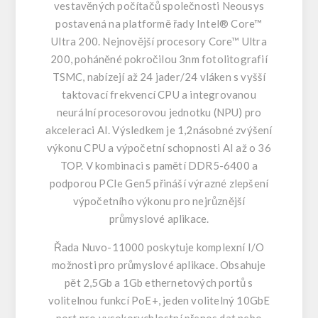
vestavěných počítačů společnosti Neousys
postavená na platformě řady
Intel® Core™
Ultra 200
. Nejnovější procesory Core™ Ultra
200, poháněné pokročilou 3nm fotolitografií
TSMC, nabízejí až 24 jader/24 vláken s vyšší
taktovací frekvencí CPU a integrovanou
neurální procesorovou jednotku (NPU) pro
akceleraci AI. Výsledkem je 1,2násobné zvýšení
výkonu CPU a výpočetní schopnosti AI až o 36
TOP. V kombinaci s pamětí DDR5-6400 a
podporou PCIe Gen5 přináší výrazné zlepšení
výpočetního výkonu pro nejrůznější
průmyslové aplikace.
Řada Nuvo-11000 poskytuje komplexní I/O
možnosti pro průmyslové aplikace. Obsahuje
pět 2,5Gb a 1Gb ethernetových portů s
volitelnou funkcí PoE+, jeden volitelný 10GbE