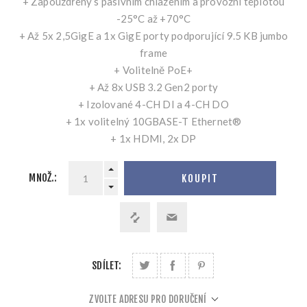
+ Zapouzdřený s pasivním chlazením a provozní teplotou
-25°C až +70°C
+ Až 5x 2,5GigE a 1x GigE porty podporující 9.5 KB jumbo
frame
+ Volitelně PoE+
+ Až 8x USB 3.2 Gen2 porty
+ Izolované 4-CH DI a 4-CH DO
+ 1x volitelný 10GBASE-T Ethernet®
+ 1x HDMI, 2x DP
MNOŽ.:
KOUPIT
SDÍLET:
ZVOLTE ADRESU PRO DORUČENÍ