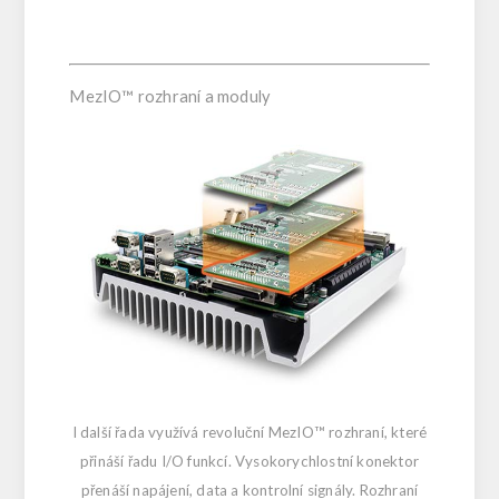
MezIO™ rozhraní a moduly
I další řada využívá revoluční MezIO™ rozhraní, které
přináší řadu I/O funkcí. Vysokorychlostní konektor
přenáší napájení, data a kontrolní signály. Rozhraní