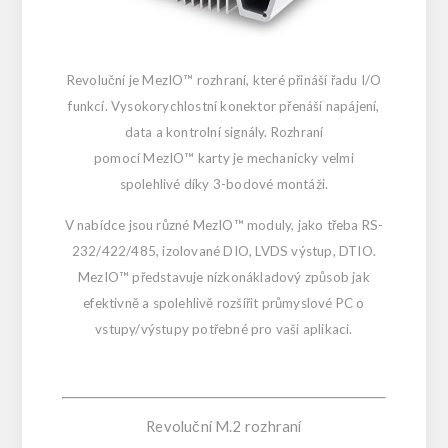
Revoluční je MezIO™ rozhraní, které přináší řadu I/O
funkcí. Vysokorychlostní konektor přenáší napájení,
data a kontrolní signály. Rozhraní
pomocí MezIO™ karty je mechanicky velmi
spolehlivé díky 3-bodové montáži.
V nabídce jsou různé MezIO™ moduly, jako třeba RS-
232/422/485, izolované DIO, LVDS výstup, DTIO.
MezIO™ představuje nízkonákladový způsob jak
efektivně a spolehlivě rozšířit průmyslové PC o
vstupy/výstupy potřebné pro vaši aplikaci.
Revoluční M.2 rozhraní