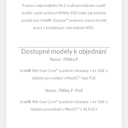
Pomocí nejnovějšího M.2 rozhraní můžete využít
buďto vyšší rychlost NVMe SSD nebo jej můžete
použít pro Intel® Optane™ memory, která zrychlí
práci v kombinaci s klasickým HDD.
Dostupné modely k objednání
Nuvo-7006LP
Intel® 8th-Gen Core™ pasivně chlazený s 6x GbE v
nízkém provedení s MezIO™ bez PoE
Nuvo-7006LP-PoE
Intel® 8th-Gen Core™ pasivně chlazený s 6x GbE v
nízkém provedení s MezIO™ s 4x PoE+