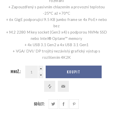
rozhraní
+ Zapouzdřený s pasivním chlazením a provozní teplotou
-25°C až +70°C
+ 6x GigE podporující 9.5 KB jumbo frame se 4x PoE+ nebo
bez
+ M.2 2280 M key socket (Gen3 x4) s podporou NVMe SSD
nebo Intel® Optane™ memory
+ 4x USB 3.1 Gen2 a 4x USB 3.1 Gen1
+ VGA/ DVI/ DP trojitý nezávislý grafický výstup s
rozlišením 4K2K
MNOŽ.:
KOUPIT
SDÍLET: