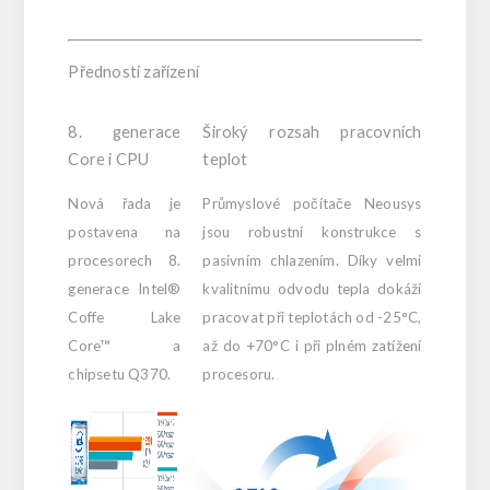
Přednosti zařízení
8. generace
Široký rozsah pracovních
Core i CPU
teplot
Nová řada je
Průmyslové počítače Neousys
postavena na
jsou robustní konstrukce s
procesorech 8.
pasivním chlazením. Díky velmi
generace Intel®
kvalitnímu odvodu tepla dokáží
Coffe Lake
pracovat při teplotách od -25°C,
Core™ a
až do +70°C i při plném zatížení
chipsetu Q370.
procesoru.