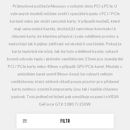
Průmyslové počítače Neousys s volnými sloty PCI a PCIe. U
vybraných modelů můžete zvolit i speciální kazetu s PCI / PCIe
kartami nebo jen vložit samotné karty. V případě modelů, které
mají samostatné kazety, dochází již samotnou konstrukcí k
chlazení karty, ke kterému přispívá i zcela oddělený prostor a
nedochází tak k jejímu zahřívání od okolních součástek. Pokud je
karta teplotně náročná, tak lze tyto oddělené kazety vybavit
kromě odvodu tepla i aktivním ventilátorem 25mm pro standardní
PCI / PCIe karty nebo 40mm v případě GPU PCIe karet. Modely s
umístěním karet uvnitř (Nuvo-6xxx) lze vybavit velkým
ventilátorem, který aktivně chladí pouze prostor pro přídavné
karty zatímco ostatní komponenty jsou tak i nadále chlazeny
pasivně. Toto jedinečné řešení pak umožňuje osazení i nVIDIA
GeForce GTX 1080 Ti 250W.
FILTR