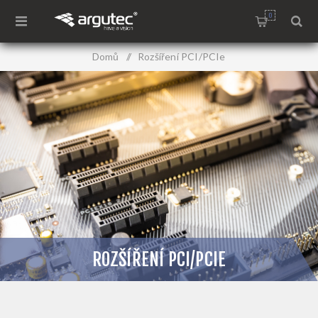
0
Domů
/
Rozšíření PCI/PCIe
ROZŠÍŘENÍ PCI/PCIE