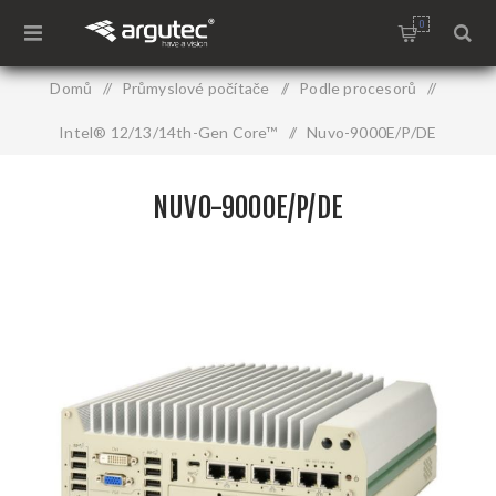
0
Domů
/
Průmyslové počítače
/
Podle procesorů
/
Intel® 12/13/14th-Gen Core™
/
Nuvo-9000E/P/DE
NUVO-9000E/P/DE