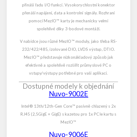
přináší řadu I/O funkcí. Vysokorychlostní konektor
přenáší napájení, data a kontrolní signály. Rozhraní
pomocí MezIO™ karty je mechanicky velmi
spolehlivé díky 3-bodové montáži.
V nabídce jsou různé MezIO™ moduly, jako třeba RS-
232/422/485, izolované DIO, LVDS výstup, DTIO.
MezIO™ představuje nízkonákladový způsob jak
efektivně a spolehlivě rozšířit průmyslové PC o
vstupy/výstupy potřebné pro vaši aplikaci.
Dostupné modely k objednání
Nuvo-9002E
Intel® 13th/12th-Gen Core™ pasivně chlazený s 2x
RJ45 (2,5GigE + GigE) s kazetou pro 1x PCIe kartu s
MezIO™
Nuvo-9006E