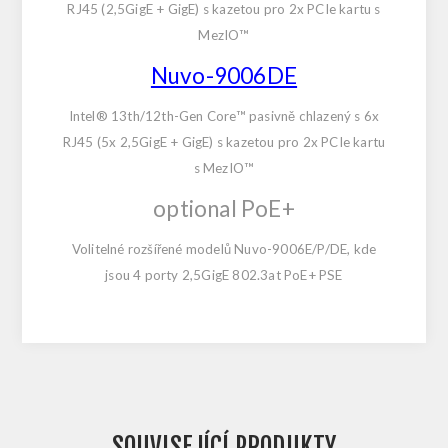
RJ45 (2,5GigE + GigE) s kazetou pro 2x PCIe kartu s
MezIO™
Nuvo-9006DE
Intel® 13th/12th-Gen Core™ pasivně chlazený s 6x
RJ45 (5x 2,5GigE + GigE) s kazetou pro 2x PCIe kartu
s MezIO™
optional PoE+
Volitelné rozšířené modelů Nuvo-9006E/P/DE, kde
jsou 4 porty 2,5GigE 802.3at PoE+ PSE
SOUVISEJÍCÍ PRODUKTY