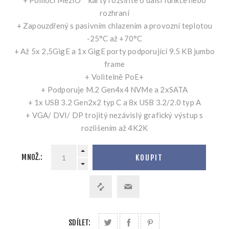
+ Pomocí MezIO™ karty rozšíříte o další funkce nebo
rozhraní
+ Zapouzdřený s pasivním chlazením a provozní teplotou
-25°C až +70°C
+ Až 5x 2,5GigE a 1x GigE porty podporující 9.5 KB jumbo
frame
+ Volitelně PoE+
+ Podporuje M.2 Gen4x4 NVMe a 2xSATA
+ 1x USB 3.2 Gen2x2 typ C a 8x USB 3.2/2.0 typ A
+ VGA/ DVI/ DP trojitý nezávislý grafický výstup s
rozlišením až 4K2K
MNOŽ.:
KOUPIT
SDÍLET: