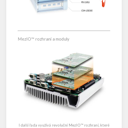
MezIO™ rozhraní a moduly
I další řada využívá revoluční MezIO™ rozhraní, které