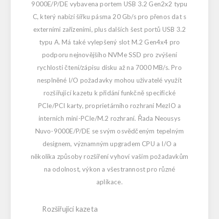
9000E/P/DE vybavena portem USB 3.2 Gen2x2 typu
C, který nabízí šířku pásma 20 Gb/s pro přenos dat s
externími zařízeními, plus dalších šest portů USB 3.2
typu A. Má také vylepšený slot M.2 Gen4x4 pro
podporu nejnovějšího NVMe SSD pro zvýšení
rychlosti čtení/zápisu disku až na 7000 MB/s. Pro
nesplněné I/O požadavky mohou uživatelé využít
rozšiřující kazetu k přidání funkčně specifické
PCIe/PCI karty, proprietárního rozhraní MezIO a
interních mini-PCIe/M.2 rozhraní. Řada Neousys
Nuvo-9000E/P/DE se svým osvědčeným tepelným
designem, významným upgradem CPU a I/O a
několika způsoby rozšíření vyhoví vašim požadavkům
na odolnost, výkon a všestrannost pro různé
aplikace.
Rozšiřující kazeta