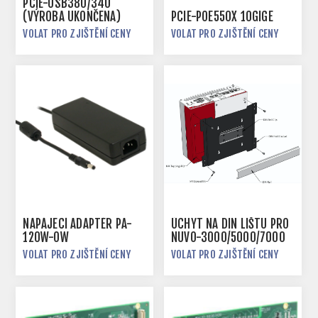
PCIE-USB380/340
(VÝROBA UKONČENA)
PCIE-POE550X 10GIGE
VOLAT PRO ZJIŠTĚNÍ CENY
VOLAT PRO ZJIŠTĚNÍ CENY
NAPÁJECÍ ADAPTÉR PA-
ÚCHYT NA DIN LIŠTU PRO
120W-OW
NUVO-3000/5000/7000
VOLAT PRO ZJIŠTĚNÍ CENY
VOLAT PRO ZJIŠTĚNÍ CENY