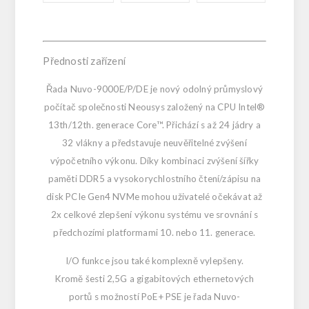
Přednosti zařízení
Řada Nuvo-9000E/P/DE je nový odolný průmyslový
počítač společnosti Neousys založený na CPU Intel®
13th/12th. generace Core™. Přichází s až 24 jádry a
32 vlákny a představuje neuvěřitelné zvýšení
výpočetního výkonu. Díky kombinaci zvýšení šířky
paměti DDR5 a vysokorychlostního čtení/zápisu na
disk PCIe Gen4 NVMe mohou uživatelé očekávat až
2x celkové zlepšení výkonu systému ve srovnání s
předchozími platformami 10. nebo 11. generace.
I/O funkce jsou také komplexně vylepšeny.
Kromě šesti 2,5G a gigabitových ethernetových
portů s možností PoE+ PSE je řada Nuvo-