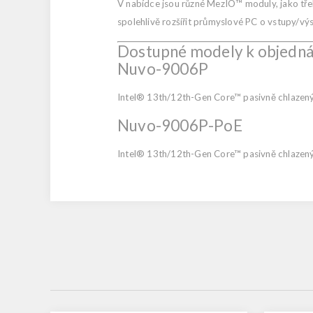
V nabídce jsou různé MezIO™ moduly, jako tř
spolehlivě rozšířit průmyslové PC o vstupy/výs
Dostupné modely k objedná
Nuvo-9006P
Intel® 13th/12th-Gen Core™ pasivně chlazený 
Nuvo-9006P-PoE
Intel® 13th/12th-Gen Core™ pasivně chlazený 