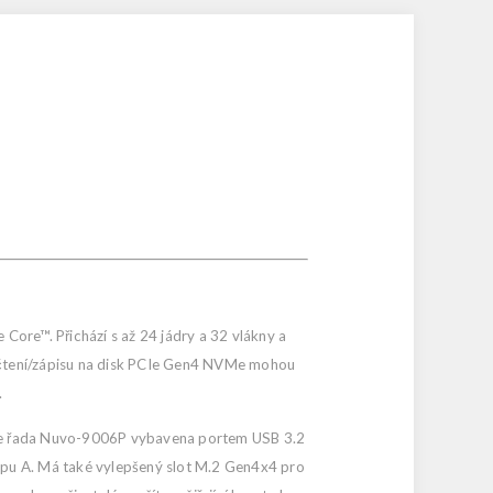
ore™. Přichází s až 24 jádry a 32 vlákny a
 čtení/zápisu na disk PCIe Gen4 NVMe mohou
.
E je řada Nuvo-9006P vybavena portem USB 3.2
 typu A. Má také vylepšený slot M.2 Gen4x4 pro