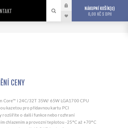
NÁKUPNÍ KOŠÍK
0
NTAKT
0,00 KČ S DPH
TĚNÍ CENY
Gen Core™ i 24C/32T 35W/ 65W LGA1700 CPU
ou kazetou pro přídavnou kartu PCI
rozšíříte o další funkce nebo rozhraní
ím chlazením a provozní teplotou -25°C až +70°C