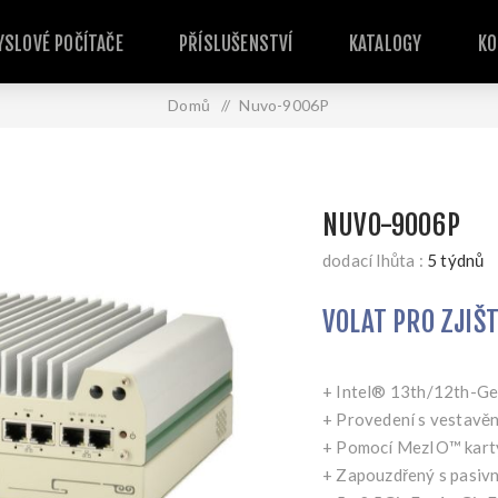
SLOVÉ POČÍTAČE
PŘÍSLUŠENSTVÍ
KATALOGY
KO
Domů
/
Nuvo-9006P
NUVO-9006P
dodací lhůta :
5 týdnů
VOLAT PRO ZJIŠ
+ Intel® 13th/12th-
+ Provedení s vestavěn
+ Pomocí MezIO™ karty 
+ Zapouzdřený s pasivn