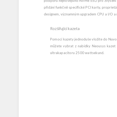
podporu nejnovějšího NVMe SSD pro zvýšení ryc
přidání funkčně specifické PCI karty, propri
designem, významným upgradem CPU a I/O a ně
Rozšiřující kazeta
Pomocí kazety jednoduše vložíte do Nuvo-90
můžete vybrat z nabídky Neousys kazet 
ultrakapacitoru 2500 wattsekund.