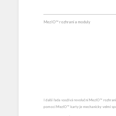
MezIO™ rozhraní a moduly
I další řada využívá revoluční MezIO™ rozhraní,
pomocí MezIO™ karty je mechanicky velmi spo