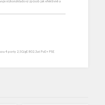
uje nízkonákladový způsob jak efektivně a
jsou 4 porty 2,5GigE 802.3at PoE+ PSE