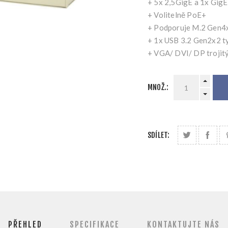
+ 5x 2,5GigE a 1x GigE
+ Volitelně PoE+
+ Podporuje M.2 Gen
+ 1x USB 3.2 Gen2x2 ty
+ VGA/ DVI/ DP trojitý
MNOŽ.:
SDÍLET:
PŘEHLED
SPECIFIKACE
KONTAKTUJTE NÁS