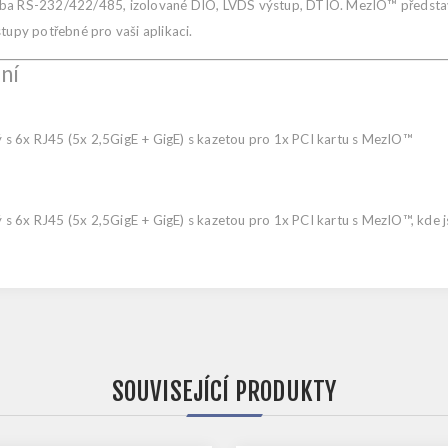
eba RS-232/422/485, izolované DIO, LVDS výstup, DTIO. MezIO™ představ
tupy potřebné pro vaši aplikaci.
ní
s 6x RJ45 (5x 2,5GigE + GigE) s kazetou pro 1x PCI kartu s MezIO™
s 6x RJ45 (5x 2,5GigE + GigE) s kazetou pro 1x PCI kartu s MezIO™, kde 
SOUVISEJÍCÍ PRODUKTY