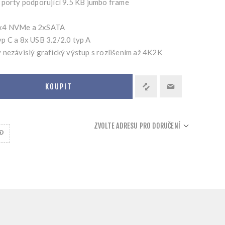
 porty podporující 9.5 KB jumbo frame
4x4 NVMe a 2xSATA
p C a 8x USB 3.2/2.0 typ A
 nezávislý grafický výstup s rozlišením až 4K2K
KOUPIT
ZVOLTE ADRESU PRO DORUČENÍ