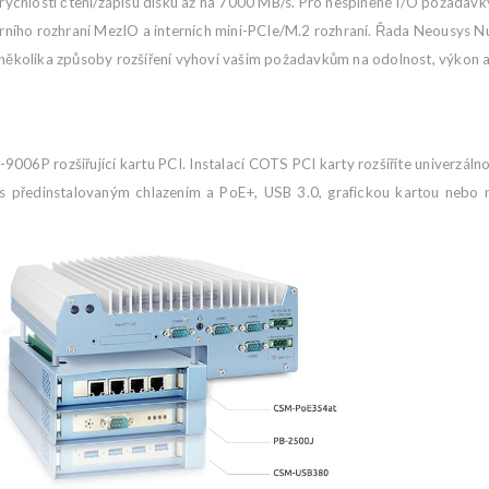
hlosti čtení/zápisu disku až na 7000 MB/s. Pro nesplněné I/O požadavky m
etárního rozhraní MezIO a interních mini-PCIe/M.2 rozhraní. Řada Neous
kolika způsoby rozšíření vyhoví vašim požadavkům na odolnost, výkon a 
06P rozšiřující kartu PCI. Instalací COTS PCI karty rozšíříte univerzálno
s předinstalovaným chlazením a PoE+, USB 3.0, grafickou kartou nebo