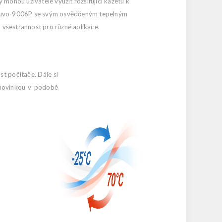
ohou uživatelé využít rozšiřující kazetu k
ys Nuvo-9006P se svým osvědčeným tepelným
všestrannost pro různé aplikace.
st počítače. Dále si
 novinkou v podobě