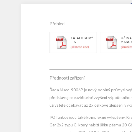
Přehled
Přednosti zařízení
Řada Nuvo-9006P je nový odolný průmyslový po
představuje neuvěřitelné zvýšení výpočetníh
uživatelé očekávat až 2x celkové zlepšení vý
I/O funkce jsou také komplexně vylepšeny. K
Gen2x2 typu C, který nabízí šířku pásma 20 Gb