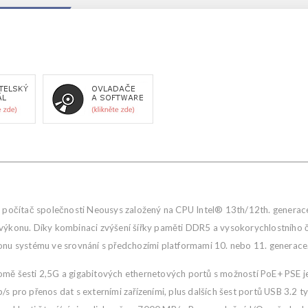
čítač společnosti Neousys založený na CPU Intel® 13th/12th. generace C
o výkonu. Díky kombinaci zvýšení šířky paměti DDR5 a vysokorychlostního
konu systému ve srovnání s předchozími platformami 10. nebo 11. generace
romě šesti 2,5G a gigabitových ethernetových portů s možností PoE+ PS
/s pro přenos dat s externími zařízeními, plus dalších šest portů USB 3.2