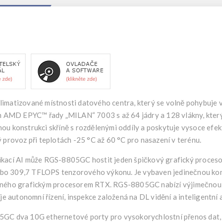
limatizované místnosti datového centra, který se volně pohybuje
AMD EPYC™ řady „MILAN“ 7003 s až 64 jádry a 128 vlákny, který
ou konstrukci skříně s rozdělenými oddíly a poskytuje vysoce efek
 provoz při teplotách -25 °C až 60 °C pro nasazení v terénu.
plikací AI může RGS-8805GC hostit jeden špičkový grafický pro
o 309,7 TFLOPS tenzorového výkonu. Je vybaven jedinečnou konst
ovaného grafickým procesorem RTX. RGS-8805GC nabízí výjimečno
je autonomní řízení, inspekce založená na DL vidění a inteligentní 
5GC dva 10G ethernetové porty pro vysokorychlostní přenos dat, k