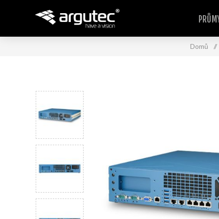
PRŮMY
Domů
/