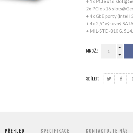
+ 1x PCIe x16 slot@Ge
2x PCIe x16 slots@Gen
+ 4x GbE porty (Intel 
+ 4x 2,5" výsuvný SA
+ MIL-STD-810G, 514.
MNOŽ.:
SDÍLET:
PŘEHLED
SPECIFIKACE
KONTAKTUJTE NÁS