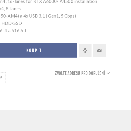
n4, 16-lanes for RTX A6000/ A4500 installation
4, 8-lanes
I350-AM4) a 4x USB 3.1 ( Gen1, 5 Gbps)
TA HDD/SSD
6-4 a 516.6-I
KOUPIT
ZVOLTE ADRESU PRO DORUČENÍ