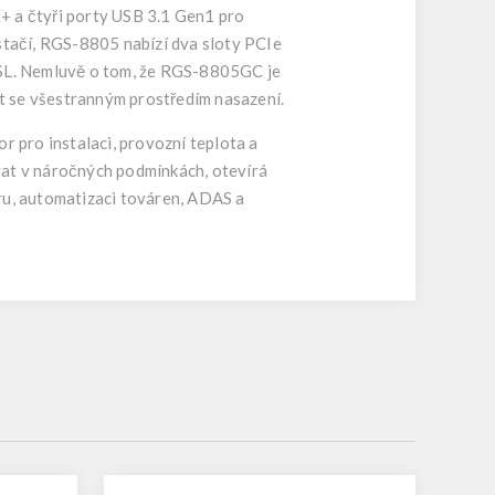
 a čtyři porty USB 3.1 Gen1 pro
estačí, RGS-8805 nabízí dva sloty PCIe
GMSL. Nemluvě o tom, že RGS-8805GC je
t se všestranným prostředím nasazení.
 pro instalaci, provozní teplota a
vat v náročných podmínkách, otevírá
ru, automatizaci továren, ADAS a