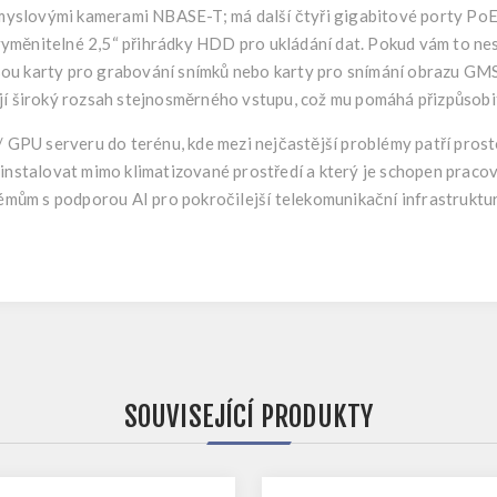
yslovými kamerami NBASE-T; má další čtyři gigabitové porty PoE+
o vyměnitelné 2,5“ přihrádky HDD pro ukládání dat. Pokud vám to n
o jsou karty pro grabování snímků nebo karty pro snímání obrazu 
jí široký rozsah stejnosměrného vstupu, což mu pomáhá přizpůsobi
U serveru do terénu, kde mezi nejčastější problémy patří prostor
 instalovat mimo klimatizované prostředí a který je schopen praco
ům s podporou AI pro pokročilejší telekomunikační infrastruktu
SOUVISEJÍCÍ PRODUKTY