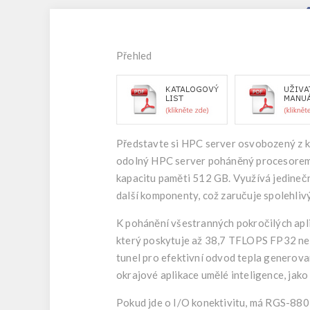
Přehled
Představte si HPC server osvobozený z k
odolný HPC server poháněný procesorem 
kapacitu paměti 512 GB. Využívá jedinečn
další komponenty, což zaručuje spolehlivý
K pohánění všestranných pokročilých a
který poskytuje až 38,7 TFLOPS FP32 neb
tunel pro efektivní odvod tepla gener
okrajové aplikace umělé inteligence, jako 
Pokud jde o I/O konektivitu, má RGS-880