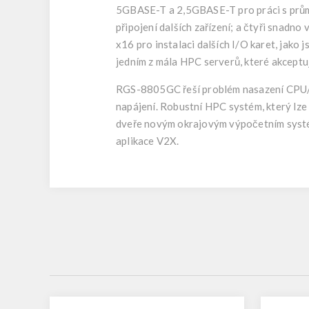
5GBASE-T a 2,5GBASE-T pro práci s prům
připojení dalších zařízení; a čtyři snadn
x16 pro instalaci dalších I/O karet, jak
jedním z mála HPC serverů, které akceptu
RGS-8805GC řeší problém nasazení CPU/ GP
napájení. Robustní HPC systém, který lze
dveře novým okrajovým výpočetním systém
aplikace V2X.