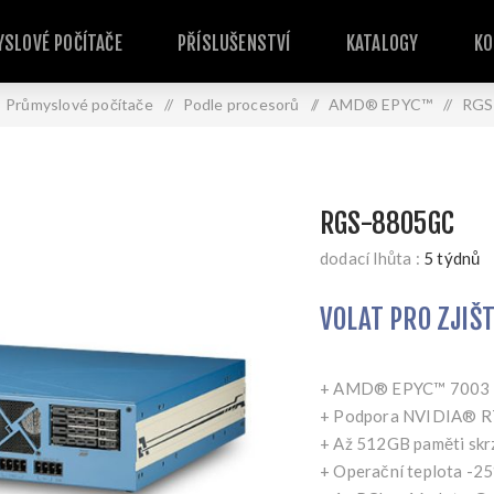
SLOVÉ POČÍTAČE
PŘÍSLUŠENSTVÍ
KATALOGY
KO
Průmyslové počítače
/
Podle procesorů
/
AMD® EPYC™
/
RGS
RGS-8805GC
dodací lhůta :
5 týdnů
VOLAT PRO ZJIŠ
+ AMD® EPYC™ 7003 s
+ Podpora NVIDIA® 
+ Až 512GB paměti s
+ Operační teplota -2