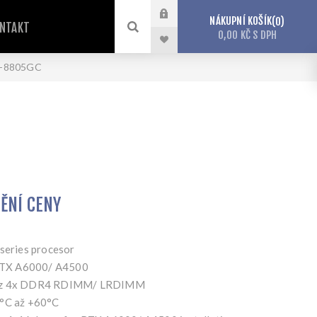
NÁKUPNÍ KOŠÍK
0
NTAKT
0,00 KČ S DPH
-8805GC
TĚNÍ CENY
eries procesor
RTX A6000/ A4500
krz 4x DDR4 RDIMM/ LRDIMM
5°C až +60°C